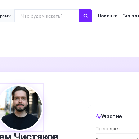
Новинки
Гид по
урсы
Участие
Преподаёт
ем Чистяков