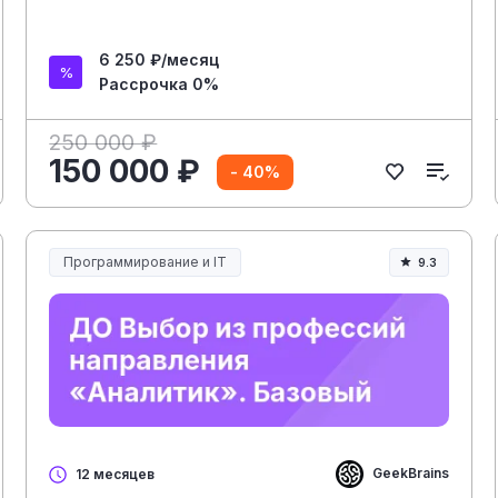
6 250 ₽/месяц
Рассрочка 0%
250 000 ₽
150 000 ₽
- 40%
Программирование и IT
9.3
GeekBrains
12 месяцев