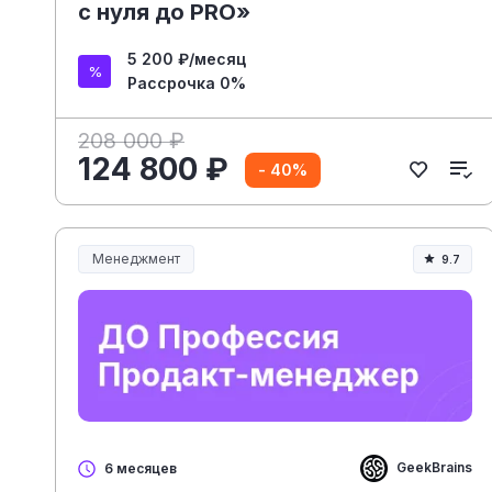
с нуля до PRO»
5 200 ₽/месяц
Рассрочка 0%
208 000 ₽
124 800 ₽
- 40%
Менеджмент
9.7
Менеджмент и управление
GeekBrains
6 месяцев