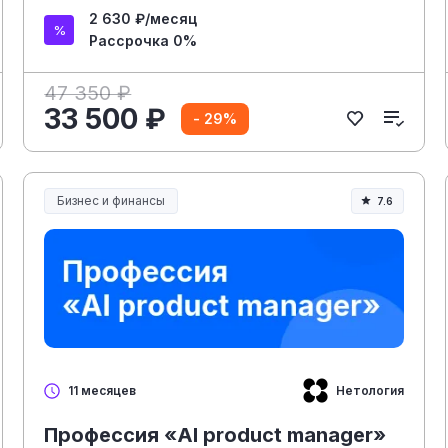
2 630 ₽/месяц
Рассрочка 0%
47 350 ₽
33 500 ₽
- 29%
Бизнес и финансы
7.6
Нетология
11 месяцев
Профессия «AI product manager»