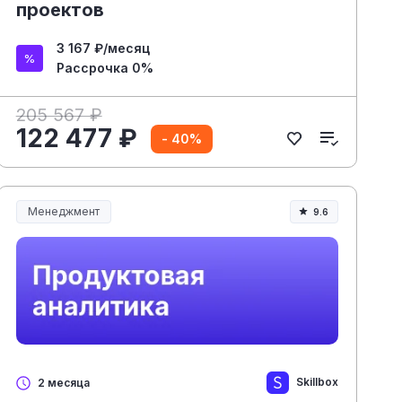
проектов
3 167 ₽/месяц
Рассрочка 0%
205 567 ₽
122 477 ₽
- 40%
Менеджмент
9.6
Менеджмент и управление
Skillbox
2 месяца