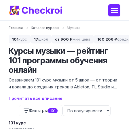
Главная
Каталог курсов
Музыка
101
курс
17
школ
от 900 ₽
мин. цена
160 206 ₽
средн
Курсы музыки — рейтинг
101 программы обучения
онлайн
Сравниваем 101 курс музыки от 5 школ — от теории
и вокала до создания треков в Ableton, FL Studio и
Logic Pro. Цены от 900 ₽ до 1 060 000 ₽, медиана
Прочитать всё описание
46 282 ₽. Длительность — от месячных интенсивов
до годовых программ.
Фильтры
101
101 курс