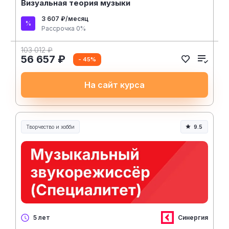
Визуальная теория музыки
3 607 ₽/месяц
Рассрочка 0%
103 012 ₽
56 657 ₽
- 45%
На сайт курса
Творчество и хобби
9.5
Творчество, контент и хобби
Синергия
5 лет