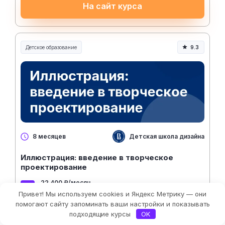
На сайт курса
Детское образование
9.3
Детская школа дизайна ВШЭ
8 месяцев
Иллюстрация: введение в творческое
проектирование
22 400 ₽/месяц
Рассрочка 0%
Привет! Мы используем cookies и Яндекс Метрику — они
Фильтры
помогают сайту запоминать ваши настройки и показывать
подходящие курсы
OK
44 800 ₽