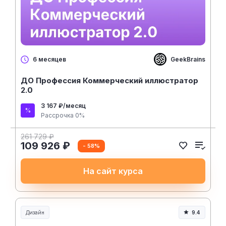
GeekBrains
6 месяцев
ДО Профессия Коммерческий иллюстратор
2.0
3 167 ₽/месяц
Рассрочка 0%
261 729 ₽
109 926 ₽
- 58%
На сайт курса
Дизайн
9.4