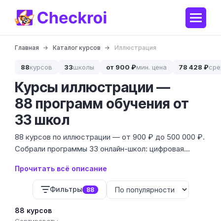
Главная
Каталог курсов
Иллюстрация
88
курсов
33
школы
от 900 ₽
мин. цена
78 428 ₽
сре
Курсы иллюстрации —
88 программ обучения от
33 школ
88 курсов по иллюстрации — от 900 ₽ до 500 000 ₽.
Собрали программы 33 онлайн-школ: цифровая
иллюстрация, книжная графика, коммерческая
Прочитать всё описание
графика, концепт-арт и работа на iPad.
Фильтры
88
88 курсов