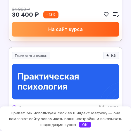
34 960 ₽
30 400 ₽
- 13%
На сайт курса
Психология и терапия
9.6
МИПО
8 месяцев
Привет! Мы используем cookies и Яндекс Метрику — они
помогают сайту запоминать ваши настройки и показывать
Практическая психология
подходящие курсы
OK
2 913 ₽/месяц