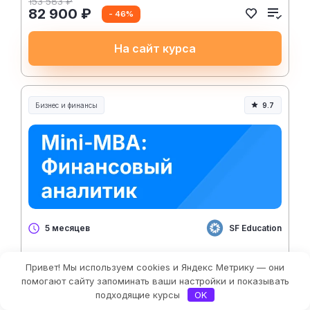
153 583 ₽
82 900 ₽
- 46%
На сайт курса
Бизнес и финансы
9.7
SF Education
5 месяцев
Mini-MBA: Финансовый аналитик
Привет! Мы используем cookies и Яндекс Метрику — они
7 388 ₽/месяц
Фильтры
помогают сайту запоминать ваши настройки и показывать
Рассрочка 0%
подходящие курсы
OK