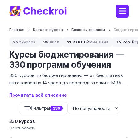
Главная
Каталог курсов
Бизнес и финансы
Бюджетиро
330
курсов
38
школ
от 2 000 ₽
мин. цена
75 242 ₽
с
Курсы бюджетирования —
330 программ обучения
330 курсов по бюджетированию — от бесплатных
интенсивов на 14 часов до переподготовки и MBA-
программ под 639 000 ₽. Мы собрали предложения
Прочитать всё описание
39 школ, включая курсы по управленческому учёту,
финансовому моделированию, BDR/BDDS и работе в
Фильтры
330
«
1С:ERP
», «
1С:Управление холдингом
» и Optimacros.
330 курсов
Сортировать: