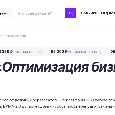
Новинки
Гид по
урсы
ес-процессов
9 358 ₽
средняя цена
55 000 ₽
медианная цена
05
«
Оптимизация биз
ссов от ведущих образовательных платформ. В каталоге пр
 в BPMN 2.0 до полугодовых курсов профпереподготовки на 