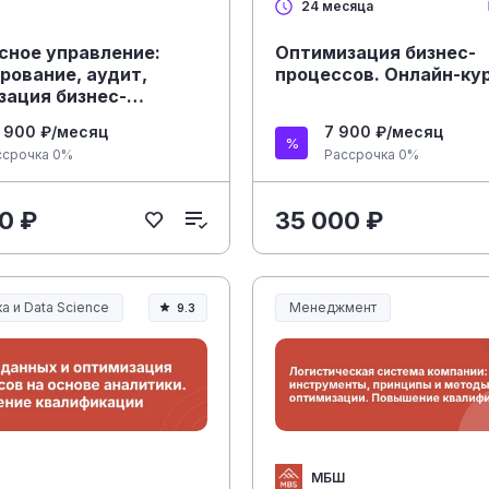
24 месяца
сное управление:
Оптимизация бизнес-
рование, аудит,
процессов. Онлайн-ку
зация бизнес-
сов. Повышение
 900 ₽/месяц
7 900 ₽/месяц
икации
ссрочка 0%
Рассрочка 0%
0 ₽
35 000 ₽
а и Data Science
Менеджмент
9.3
Менеджмент и управление
МБШ