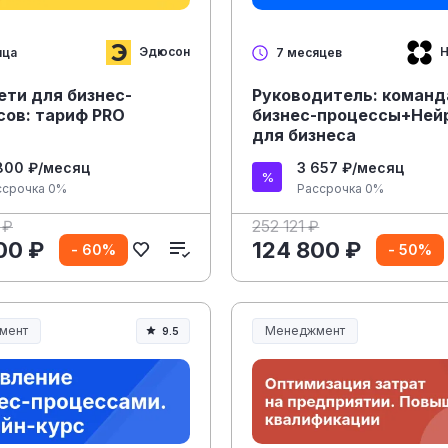
Эдюсон
Н
яца
7 месяцев
ети для бизнес-
Руководитель: команд
сов: тариф PRO
бизнес-процессы+Ней
для бизнеса
800 ₽/месяц
3 657 ₽/месяц
ссрочка 0%
Рассрочка 0%
 ₽
252 121 ₽
00 ₽
124 800 ₽
- 60%
- 50%
мент
Менеджмент
9.5
ент и управление
Менеджмент и управление