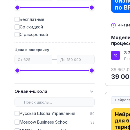
Бесплатные
4 нед
Со скидкой
С рассрочкой
Модели
процесс
Цена в рассрочку
3 
—
Ра
86 667 ₽
39 00
Онлайн-школа
Нейросе
Нейросе
Русская Школа Управления
80
Moscow Business School
32