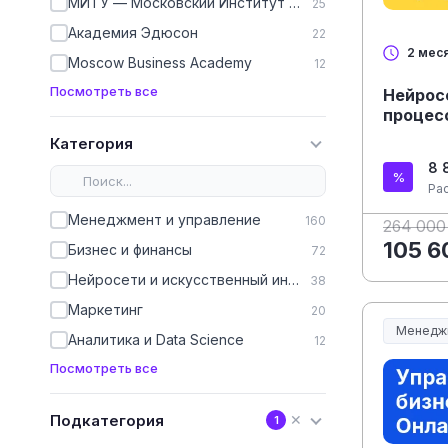
МИТУ — Московский Институт Технологий и Управления
25
Академия Эдюсон
22
2 мес
Moscow Business Academy
12
Посмотреть все
Нейрос
процес
Категория
8 
Ра
Менеджмент и управление
160
264 000
105 6
Бизнес и финансы
72
Нейросети и искусственный интеллект
38
Маркетинг
20
Менедж
Аналитика и Data Science
12
Менеджм
Посмотреть все
Подкатегория
✕
1