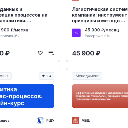
 данных и
Логистическая систем
зация процессов на
компании: инструмент
 аналитики.
принципы и методы
ние квалификации
оптимизации. Повыше
 900 ₽/месяц
45 900 ₽/месяц
квалификации
ссрочка 0%
Рассрочка 0%
0 ₽
45 900 ₽
мент
Менеджмент
9.4
ент и управление
Менеджмент и управление
РШУ
МБШ
сяцев