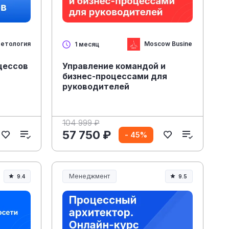
етология
Moscow Business Academ
1 месяц
цессов
Управление командой и
бизнес-процессами для
руководителей
104 999 ₽
57 750 ₽
- 45%
Менеджмент
9.4
9.5
Менеджмент и управление