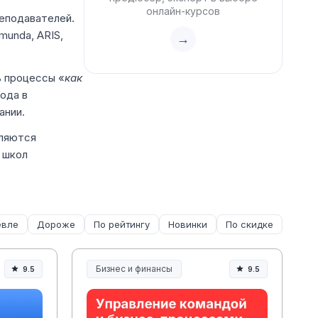
онлайн-курсов
реподавателей.
munda, ARIS,
→
ь процессы «
как
ода в
ании.
вляются
 школ
вле
Дороже
По рейтингу
Новинки
По скидке
Бизнес и финансы
9.5
9.5