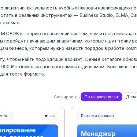
е лицензии, актуальность учебных планов и квалификацию п
отать в реальных инструментах — Business Studio, ELMA, Ca
х схемах.
BPM CBOK и теорию ограничений систем, научитесь описыват
ы подойдут начинающим аналитикам, которые ищут точку вх
ам бизнеса, которым нужно навести порядок в работе комп
ту, чтобы найти подходящий вариант. Цены в каталоге обно
0 000 ₽ за комплексные программы с дипломом. Большинство
 для теста формата.
Сортировать:
По популярности
Деше
мент
Бизнес и финансы
9.6
ент и управление