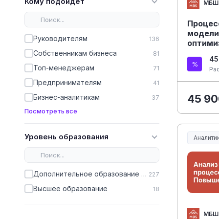
Кому подойдёт
МБШ
Процес
модели
Руководителям
136
оптими
процес
Собственникам бизнеса
81
45
квалиф
Топ-менеджерам
71
Ра
Предпринимателям
41
45 90
Бизнес-аналитикам
37
Посмотреть все
Уровень образования
Аналитик
Дополнительное образование (ДПО)
227
Высшее образование
18
МБШ