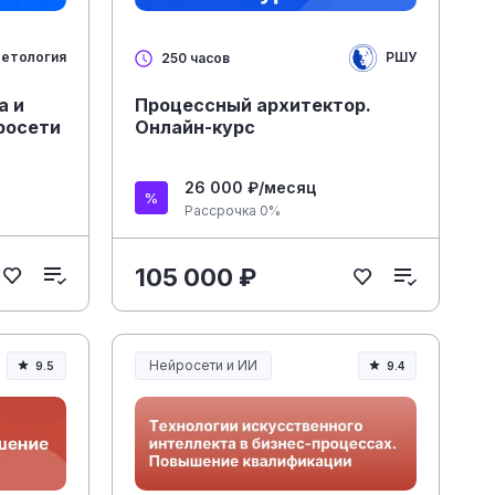
етология
РШУ
250 часов
а и
Процессный архитектор.
росети
Онлайн-курс
26 000 ₽/месяц
Рассрочка 0%
105 000 ₽
Нейросети и ИИ
9.5
9.4
Нейросети и искусственный интеллект