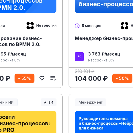
Нетология
Н
ели
5 месяцев
рование бизнес-
Менеджер бизнес-про
ов по BPMN 2.0.
295 ₽/месяц
3 763 ₽/месяц
ссрочка 0%
Рассрочка 0%
210 101 ₽
0 ₽
104 000 ₽
- 55%
- 50%
ти и ИИ
Менеджмент
9.4
ти и искусственный интеллект
Менеджмент и управление