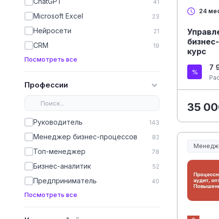
ChatGPT
41
24 ме
Microsoft Excel
23
Нейросети
Управл
21
бизнес
CRM
19
курс
Посмотреть все
7 
Ра
Профессии
35 00
Руководитель
143
Менеджер бизнес-процессов
82
Менедж
Топ-менеджер
Менеджм
78
Бизнес-аналитик
52
Предприниматель
40
Посмотреть все