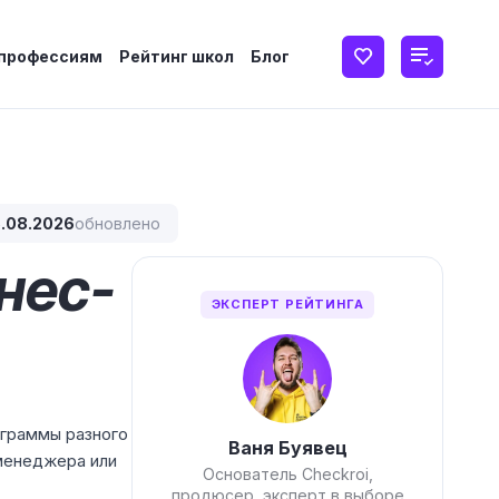
 профессиям
Рейтинг школ
Блог
.08.2026
обновлено
нес-
ЭКСПЕРТ РЕЙТИНГА
ограммы разного
Ваня Буявец
менеджера или
Основатель Checkroi,
продюсер, эксперт в выборе