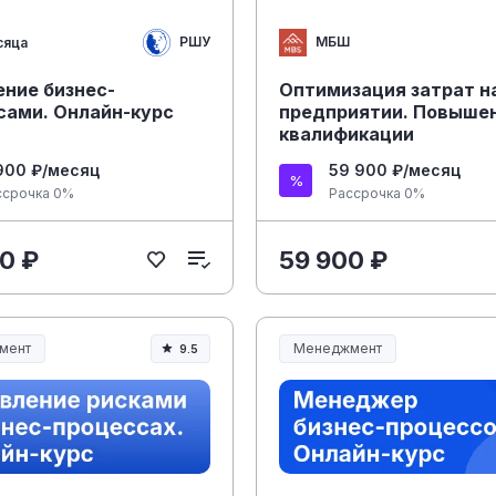
РШУ
МБШ
сяца
ение бизнес-
Оптимизация затрат н
сами. Онлайн-курс
предприятии. Повыше
квалификации
900 ₽/месяц
59 900 ₽/месяц
ссрочка 0%
Рассрочка 0%
0 ₽
59 900 ₽
мент
Менеджмент
9.5
ент и управление
Менеджмент и управление