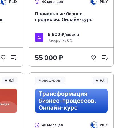
РШУ
РШУ
40 месяцев
Правильные бизнес-
рс
процессы. Онлайн-курс
9 900 ₽/месяц
Рассрочка 0%
55 000 ₽
Менеджмент
9.3
9.4
Менеджмент и управление
РШУ
40 месяцев