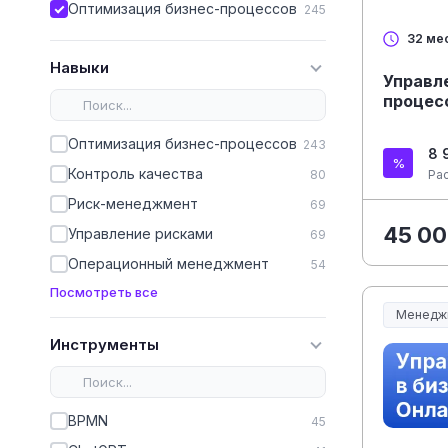
Оптимизация бизнес-процессов
245
32 ме
Навыки
Управл
процес
Оптимизация бизнес-процессов
243
8 
Контроль качества
80
Ра
Риск-менеджмент
69
45 00
Управление рисками
69
Операционный менеджмент
54
Посмотреть все
Менедж
Менеджм
Инструменты
BPMN
45