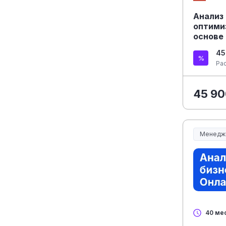
Анализ
оптими
основе
Повыше
45
Ра
45 90
Менедж
Менеджм
40 ме