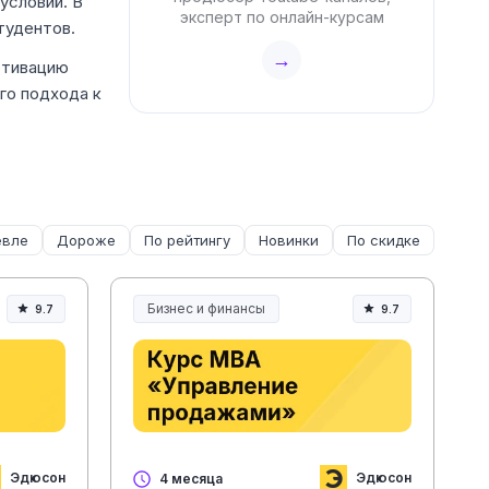
условий. В
эксперт по онлайн-курсам
тудентов.
→
отивацию
го подхода к
вле
Дороже
По рейтингу
Новинки
По скидке
Бизнес и финансы
9.7
9.7
Эдюсон
Эдюсон
4 месяца