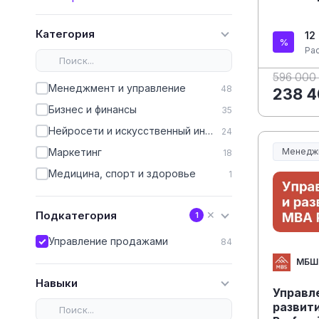
Категория
12
Ра
596 000
Менеджмент и управление
48
238 4
Бизнес и финансы
35
Нейросети и искусственный интеллект
24
Менедж
Маркетинг
18
Менеджм
Медицина, спорт и здоровье
1
Подкатегория
✕
1
Управление продажами
84
МБШ
Навыки
Управл
развит