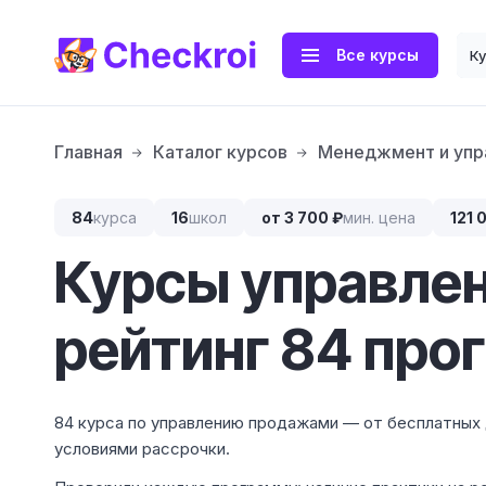
Все курсы
К
Главная
Каталог курсов
Менеджмент и упр
84
курса
16
школ
от 3 700 ₽
мин. цена
121 
Курсы управле
рейтинг 84 про
84 курса по управлению продажами — от бесплатных 
условиями рассрочки.