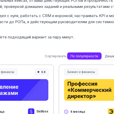
еальных кейсах, отзывы действующих РОПов и прозрачность 
й, проверкой домашних заданий и реальными результатами с
ел с нуля, работать с CRM и воронкой, настраивать KPI и м
асти до РОПа, и действующим руководителям для системно
ёте подходящий вариант за пару минут.
Сортировать:
По популярности
Деше
и финансы
Бизнес и финансы
9.8
Skillbox
яца
4 месяца