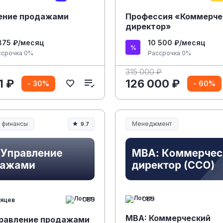
ение продажами
Профессия «Коммерче
директор»
875 ₽/месяц
10 500 ₽/месяц
ссрочка 0%
Рассрочка 0%
315 000 ₽
1 ₽
126 000 ₽
- 30%
- 60%
и финансы
Менеджмент
9.7
Менеджмент и управление
CBS
CBS
сяцев
MBA: Коммерческий
равление продажами