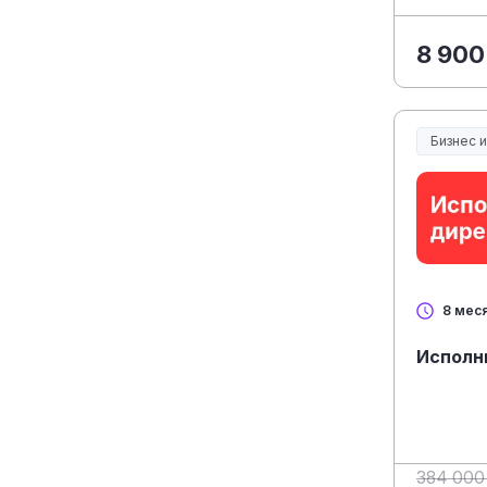
8 900
Бизнес 
8 мес
Исполн
384 000