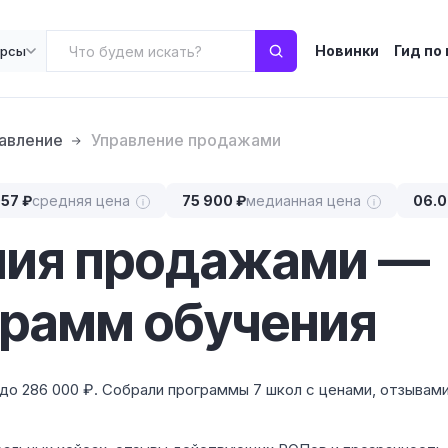
Новинки
Гид по
урсы
авление
Управление продажами
057 ₽
средняя цена
75 900 ₽
медианная цена
06.0
ния продажами —
грамм обучения
до 286 000 ₽. Собрали программы 7 школ с ценами, отзывами