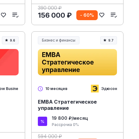
390 000 ₽
156 000 ₽
- 60%
Бизнес и финансы
9.6
9.7
ow Business Academy
Эдюсон
10 месяцев
е
EMBA Стратегическое
управление
19 800 ₽/месяц
Рассрочка 0%
594 000 ₽