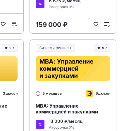
6 625 ₽/месяц
потребительских рынках.
Рассрочка 0%
Профпереподготовка
159 000 ₽
Бизнес и финансы
9.7
9.7
Эдюсон
Эдюсон
5 месяцев
ние
MBA: Управление
коммерцией и закупками
13 000 ₽/месяц
Рассрочка 0%