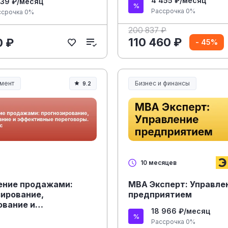
4 455 ₽/месяц
639 ₽/месяц
Рассрочка 0%
ссрочка 0%
200 837 ₽
110 460 ₽
0 ₽
- 45%
мент
Бизнес и финансы
9.2
ент и управление
10 месяцев
ение продажами:
MBA Эксперт: Управле
зирование,
предприятием
ование и
18 966 ₽/месяц
ивные переговоры.
Рассрочка 0%
урс