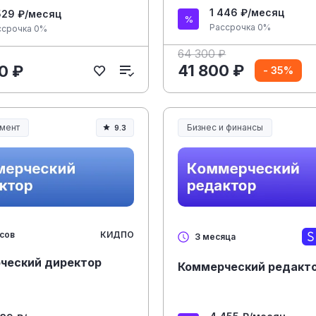
1 446 ₽/месяц
529 ₽/месяц
Рассрочка 0%
ссрочка 0%
64 300 ₽
41 800 ₽
0 ₽
- 35%
мент
Бизнес и финансы
9.3
ент и управление
КИДПО
асов
3 месяца
ческий директор
Коммерческий редакт