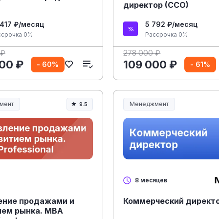
директор (CCO)
 417 ₽/месяц
5 792 ₽/месяц
ссрочка 0%
Рассрочка 0%
 ₽
278 000 ₽
00 ₽
109 000 ₽
- 60%
- 61%
мент
Менеджмент
9.5
ент и управление
Менеджмент и управление
8 месяцев
ение продажами и
Коммерческий директ
ием рынка. MBA