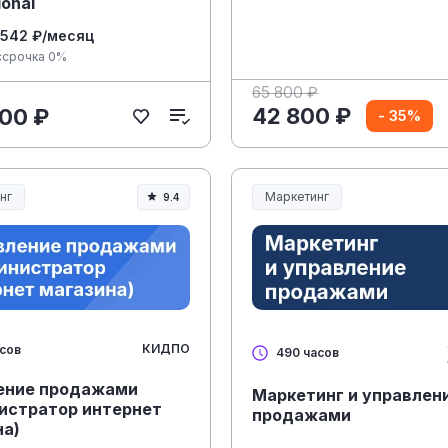
ional
 542 ₽/месяц
ссрочка 0%
65 800 ₽
42 800 ₽
00 ₽
- 35%
нг
Маркетинг
9.4
КИДПО
асов
490 часов
ение продажами
Маркетинг и управлен
истратор интернет
продажами
на)