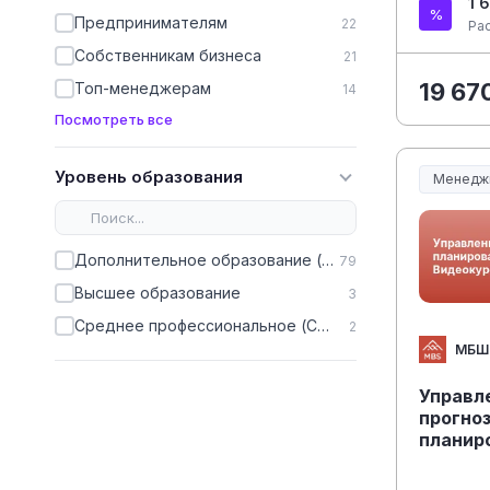
1 
Предпринимателям
22
Ра
Собственникам бизнеса
21
19 67
Топ-менеджерам
14
Посмотреть все
Уровень образования
Менедж
Менеджм
Дополнительное образование (ДПО)
79
Высшее образование
3
Среднее профессиональное (СПО)
2
МБШ
Управл
прогно
планир
эффект
Видеок