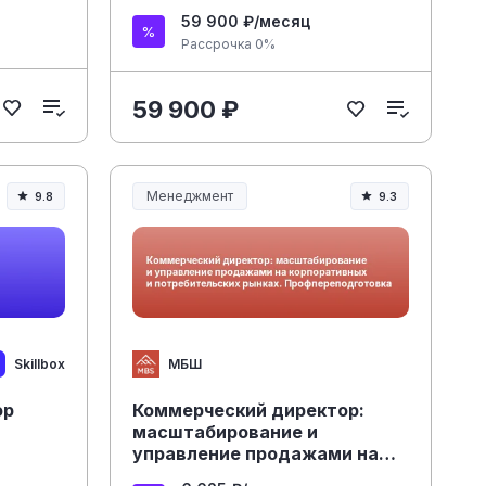
квалификации
59 900 ₽/месяц
Рассрочка 0%
59 900 ₽
Менеджмент
9.8
9.3
Менеджмент и управление
Skillbox
МБШ
ор
Коммерческий директор:
масштабирование и
управление продажами на
корпоративных и