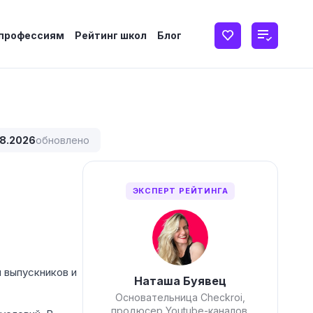
 профессиям
Рейтинг школ
Блог
8.2026
обновлено
ЭКСПЕРТ РЕЙТИНГА
 выпускников и
Наташа Буявец
Основательница Checkroi,
продюсер Youtube-каналов,