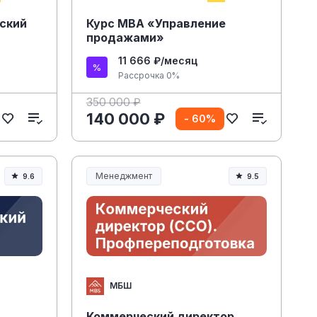
ский
Курс МВА «Управление
продажами»
11 666 ₽/месяц
Рассрочка 0%
350 000 ₽
140 000 ₽
- 60%
Менеджмент
9.6
9.5
Менеджмент и управление
МБШ
Коммерческий директор