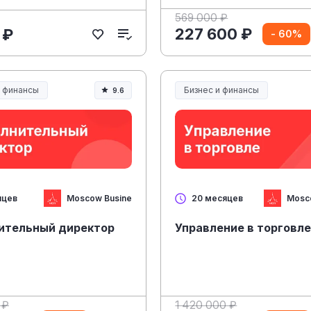
569 000 ₽
227 600 ₽
 ₽
- 60%
и финансы
Бизнес и финансы
9.6
Moscow Business Academy
Mosc
яцев
20 месяцев
ительный директор
Управление в торговл
 ₽
1 420 000 ₽