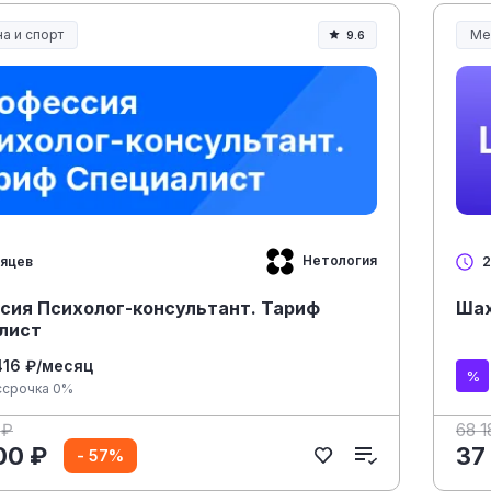
а и спорт
Ме
9.6
а, спорт и здоровье
Ме
Нетология
сяцев
2
сия Психолог-консультант. Тариф
Шах
лист
416 ₽/месяц
ссрочка 0%
 ₽
68 1
00 ₽
37
- 57%