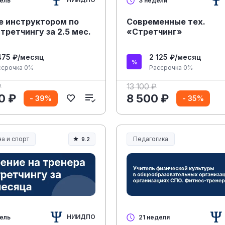
дель
3 недели
е инструктором по
Современные тех.
стретчингу за 2.5 мес.
«Стретчинг»
475 ₽/месяц
2 125 ₽/месяц
ссрочка 0%
Рассрочка 0%
₽
13 100 ₽
0 ₽
8 500 ₽
- 39%
- 35%
а и спорт
Педагогика
9.2
а, спорт и здоровье
Образование и педагогика
НИИДПО
дель
21 неделя