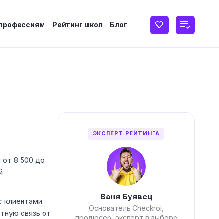
 профессиям
Рейтинг школ
Блог
ЭКСПЕРТ РЕЙТИНГА
 от 8 500 до
й
Ваня Буявец
с клиентами
Основатель Checkroi,
атную связь от
продюсер, эксперт в выборе