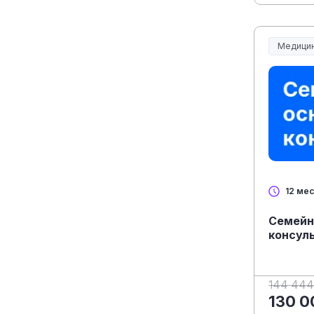
Медицин
Медицин
12 ме
Семейн
консул
144 444
130 0