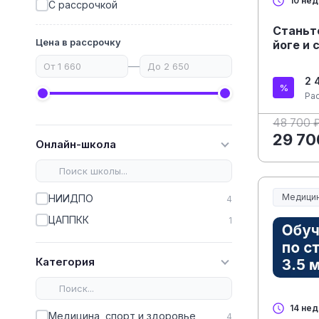
10 не
С рассрочкой
Станьт
Цена в рассрочку
йоге и 
—
2 
Ра
48 700 
29 70
Онлайн-школа
Медицин
НИИДПО
4
Медицин
ЦАППКК
1
Категория
14 не
Медицина, спорт и здоровье
4