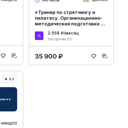
540 часов
«Тренер по стретчингу и
пилатесу. Организационно-
методическая подготовка и
проведение групповых и
2 058 ₽/месяц
индивидуальных
Рассрочка 0%
физкультурно-
оздоровительных занятий» с
присвоением квалификации
35 900 ₽
«Тренер по стретчингу и
пилатесу»
9.3
НИИДПО