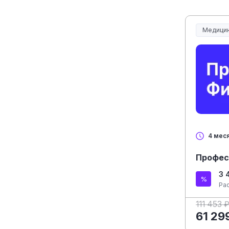
Медицин
Медицин
4 мес
Профес
3 
Ра
111 453 
61 29