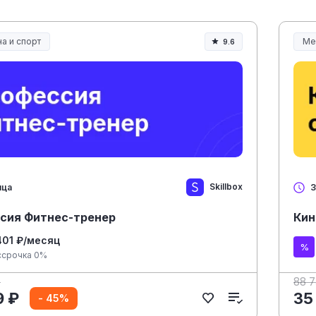
а и спорт
Ме
9.6
а, спорт и здоровье
Ме
Skillbox
яца
3
сия Фитнес-тренер
Кин
401 ₽/месяц
ссрочка 0%
₽
88 
9 ₽
35
- 45%