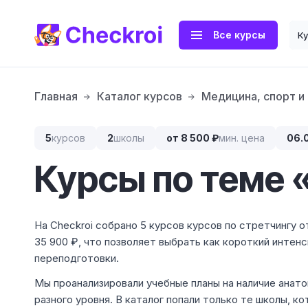
Все курсы
К
Главная
Каталог курсов
Медицина, спорт и
5
курсов
2
школы
от 8 500 ₽
мин. цена
06.
Курсы по теме 
На Checkroi собрано 5 курсов курсов по стретчингу 
35 900 ₽, что позволяет выбрать как короткий интен
переподготовки.
Мы проанализировали учебные планы на наличие анат
разного уровня. В каталог попали только те школы,