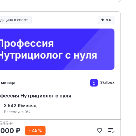
дицина и спорт
9.6
дицина, спорт и здоровье
Skillbox
 месяца
фессия Нутрициолог с нуля
3 542 ₽/месяц
Рассрочка 0%
 545 ₽
 000 ₽
- 45%