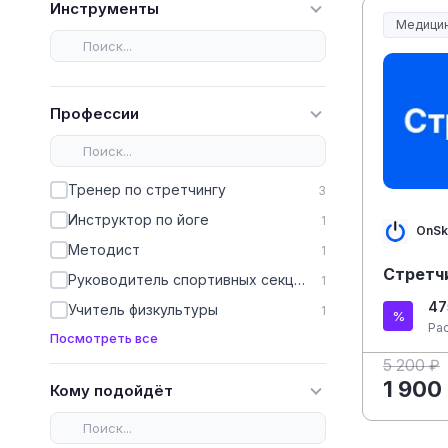
Инструменты
Медицин
Медицин
Профессии
Тренер по стретчингу
3
Инструктор по йоге
1
OnSki
Методист
1
Стретчи
Руководитель спортивных секций
1
47
Учитель физкультуры
1
Ра
Посмотреть все
5 200 ₽
1 900
Кому подойдёт