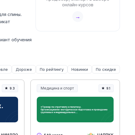
онлайн-курсов
для спины.
→
фикат
риант обучения
вле
Дороже
По рейтингу
Новинки
По скидке
Медицина и спорт
9.3
9.1
Медицина, спорт и здоровье
НИИДПО
ЦАППКК