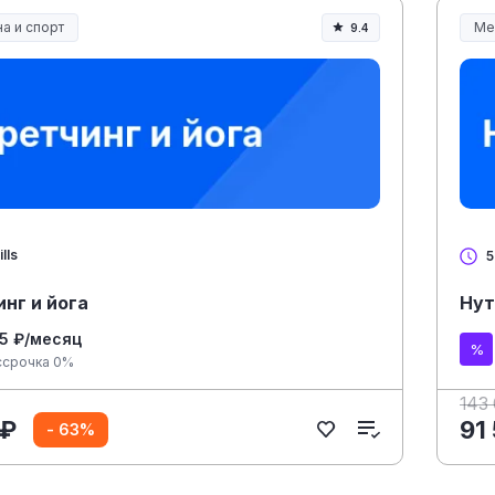
а и спорт
Ме
9.4
а, спорт и здоровье
Ме
lls
5
нг и йога
Нут
5 ₽/месяц
ссрочка 0%
143
 ₽
91
- 63%