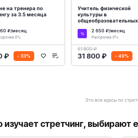
е на тренера по
Учитель физической
нгу за 3.5 месяца
культуры в
общеобразовательны
организациях и в
660 ₽/месяц
2 650 ₽/месяц
организациях СПО. Фи
ссрочка 0%
Рассрочка 0%
тренер
₽
61 800 ₽
0 ₽
31 800 ₽
- 33%
- 49%
Это все курсы по стрет
то изучает стретчинг, выбирают 