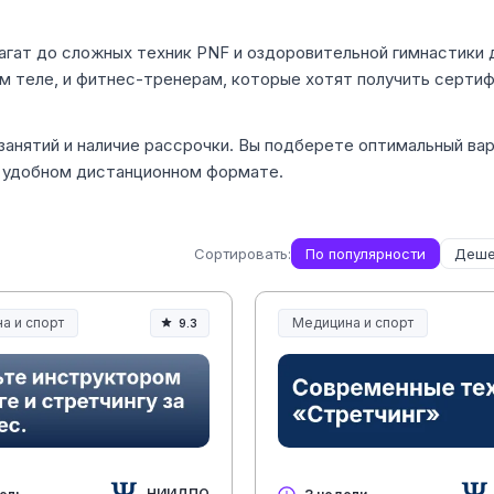
агат до сложных техник PNF и оздоровительной гимнастики 
м теле, и фитнес-тренерам, которые хотят получить серти
занятий и наличие рассрочки. Вы подберете оптимальный ва
в удобном дистанционном формате.
Сортировать:
По популярности
Деше
а и спорт
Медицина и спорт
9.3
а, спорт и здоровье
Медицина, спорт и здоровье
НИИДПО