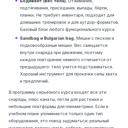
Бодивейт (вес тела).
Отжимания,
подтягивания, приседания, выпады, бёрпи,
планки. Не требует инвентаря, подходит для
домашних тренировок и для аутдор-форматов.
Базовый блок любого функционального курса.
Sandbag и Bulgarian bag.
Мешки с песком и
подковообразные мешки. Вес смещается
внутри снаряда при движении, поэтому
каждое повторение немного отличается от
предыдущего: тело учится подстраиваться.
Хороший инструмент для прокачки силы хвата
и предплечий.
В программу серьёзного курса входят все эти
снаряды, плюс канаты, петли для растяжки и
небольшие платформы для плиометрики. Если в
учебном плане упоминается только один тип
оборудования, это повод задуматься: реальный
инструктор должен уметь собрать тренировку из