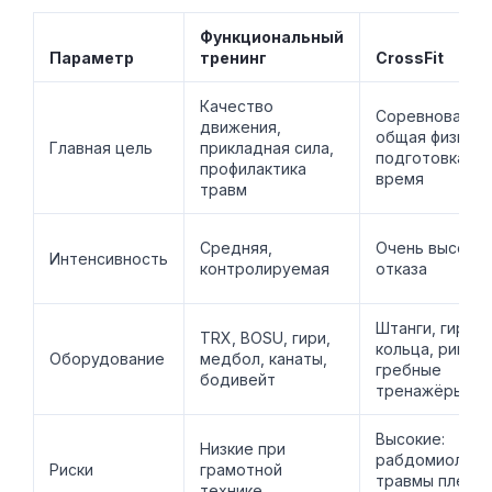
Функциональный
Параметр
тренинг
CrossFit
Качество
Соревновател
движения,
общая физичес
Главная цель
прикладная сила,
подготовка на
профилактика
время
травм
Средняя,
Очень высокая
Интенсивность
контролируемая
отказа
Штанги, гири,
TRX, BOSU, гири,
кольца, ринги,
Оборудование
медбол, канаты,
гребные
бодивейт
тренажёры
Высокие:
Низкие при
рабдомиолиз,
Риски
грамотной
травмы плеч и
технике