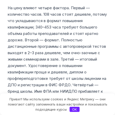
На цену влияют четыре фактора. Первый —
количество часов. 108 часов стоят дешевле, потому
что укладываются в формат повышения
квалификации; 340–453 часа требуют большего
объёма работы преподавателей и стоят кратно
дороже. Второй — формат. Полностью
дистанционные программы с автопроверкой тестов
выходят в 2–3 раза дешевле, чем очно-заочные с
живыми семинарами в зале. Третий — итоговый
документ. Удостоверение о повышении
квалификации проще и дешевле, диплом о
профпереподготовке требует от школы лицензии на
ДПО и регистрации в ФИС ФРДО. Четвёртый —
бренд школы. Имя ФПА или НИИДПО прибавляет к
цене 20–40%, потому что эти документы
Привет! Мы используем cookies и Яндекс Метрику — они
работодатели в фитнес-сетях знают.
Фильтры
помогают сайту запоминать ваши настройки и показывать
подходящие курсы
OK
Рассрочка — почти стандарт. У большинства школ