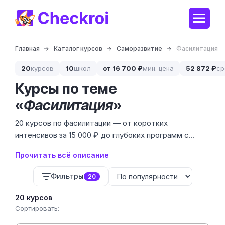
Главная
Каталог курсов
Саморазвитие
Фасилитация
20
курсов
10
школ
от 16 700 ₽
мин. цена
52 872 ₽
ср
Курсы по теме
«
Фасилитация
»
20 курсов по фасилитации — от коротких
интенсивов за 15 000 ₽ до глубоких программ с
международной аккредитацией стоимостью до
Прочитать всё описание
300 000 ₽. В подборке собраны предложения 10, где
учат профессионально вести стратегические
Фильтры
20
сессии, ретроспективы и сложные командные
разговоры.
20 курсов
Сортировать: