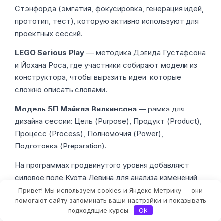
Стэнфорда (эмпатия, фокусировка, генерация идей,
прототип, тест), которую активно используют для
проектных сессий.
LEGO Serious Play
— методика Дэвида Густафсона
и Йохана Роса, где участники собирают модели из
конструктора, чтобы выразить идеи, которые
сложно описать словами.
Модель 5П Майкла Вилкинсона
— рамка для
дизайна сессии: Цель (Purpose), Продукт (Product),
Процесс (Process), Полномочия (Power),
Подготовка (Preparation).
На программах продвинутого уровня добавляют
силовое поле Курта Левина для анализа изменений,
Open Space для самоорганизующихся встреч и
Привет! Мы используем cookies и Яндекс Метрику — они
Фильтры
помогают сайту запоминать ваши настройки и показывать
форсайт-методики для долгосрочного
подходящие курсы
OK
планирования.