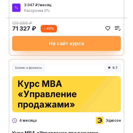
3 047 ₽/месяц
Рассрочка 0%
129 686 ₽
71 327 ₽
- 45%
На сайт курса
Бизнес и финансы
9.7
Эдюсон
4 месяца
Курс МВА «Управление продажами»