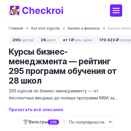
Главная
Каталог курсов
Бизнес и финансы
Бизнес мен
295
курсов
28
школ
от 1 ₽
мин. цена
170 423 ₽
средн
Курсы бизнес-
менеджмента — рейтинг
295 программ обучения от
28 школ
295 курсов по бизнес-менеджменту — от
бесплатных вводных до полных программ MBA за
750 000 ₽. Собрали предложения 28 школ с ценами,
Прочитать всё описание
отзывами выпускников и детальными программами.
Фильтры
295