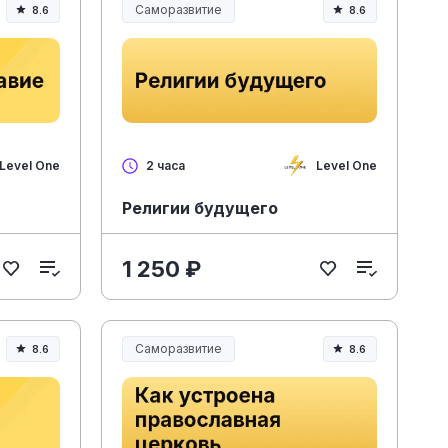
Саморазвитие
8.6
8.6
Level One
Level One
2 часа
Религии будущего
1 250 ₽
Саморазвитие
8.6
8.6