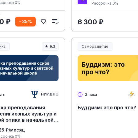
ссрочка 0%
Рассрочка 0%
₽
0 ₽
6 300 ₽
- 35%
ика
Саморазвитие
9.3
ание и педагогика
НИИДПО
ель
2 часа
ка преподавания
Буддизм: это про что?
елигиозных культур и
й этики в начальной
125 ₽/месяц
ссрочка 0%