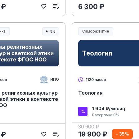
 ₽
6 300 ₽
ика
Саморазвитие
8.6
ание и педагогика
ИПО
асов
1120 часов
 религиозных культур
Теология
кой этики в контексте
НОО
1 604 ₽/месяц
Рассрочка 0%
30 600 ₽
19 900 ₽
 ₽
- 35%