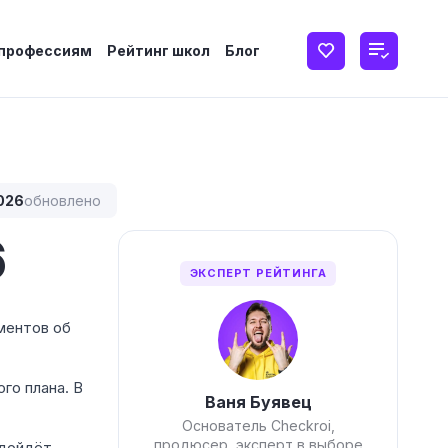
 профессиям
Рейтинг школ
Блог
026
обновлено
6
ЭКСПЕРТ РЕЙТИНГА
ументов об
го плана. В
Ваня Буявец
Основатель Checkroi,
продюсер, эксперт в выборе
одойдёт