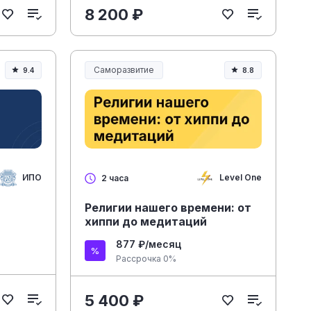
8 200 ₽
Саморазвитие
9.4
8.8
ИПО
Level One
2 часа
Религии нашего времени: от
хиппи до медитаций
877 ₽/месяц
Рассрочка 0%
5 400 ₽