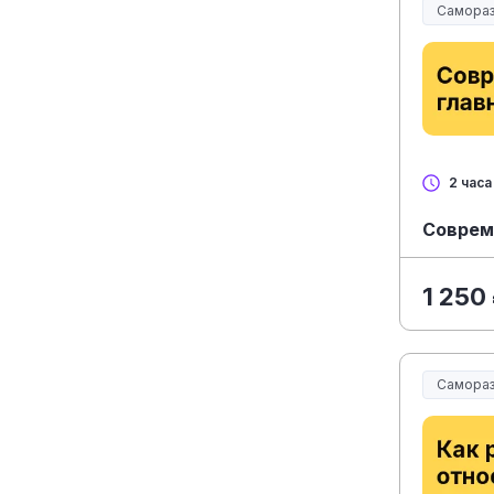
Самораз
2 часа
Соврем
1 250
Самораз