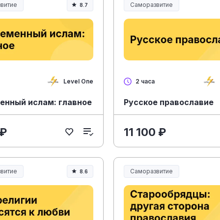
витие
Саморазвитие
8.7
Level One
2 часа
енный ислам: главное
Русское православие
 ₽
11 100 ₽
витие
Саморазвитие
8.6