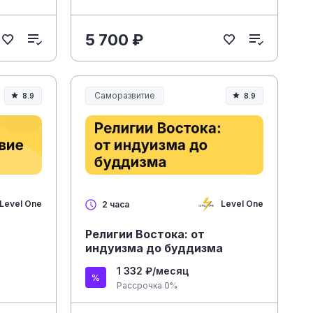
5 700 ₽
Саморазвитие
8.9
8.9
Level One
Level One
2 часа
Религии Востока: от
индуизма до буддизма
1 332 ₽/месяц
Рассрочка 0%