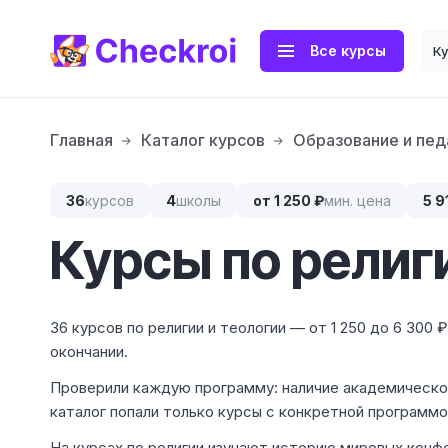
Все курсы
К
Главная
Каталог курсов
Образование и пед
36
курсов
4
школы
от 1 250 ₽
мин. цена
5 9
Курсы по религ
36 курсов по религии и теологии — от 1 250 до 6 300
окончании.
Проверили каждую программу: наличие академической
каталог попали только курсы с конкретной программ
На курсах по религии изучают историю мировых конф