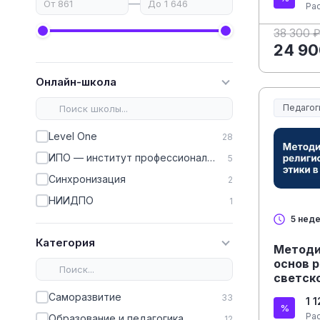
—
Ра
38 300 
24 90
Онлайн-школа
Педагог
Образов
Level One
28
ИПО — институт профессионального образования
5
Синхронизация
2
НИИДПО
1
5 нед
Категория
Методи
основ р
светско
школе
Саморазвитие
33
1 
Ра
Образование и педагогика
12