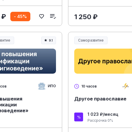
 ₽
1 250 ₽
- 45%
витие
Саморазвитие
9.1
ИПО
асов
10 часов
овышения
Другое православие
икации
иоведение»
1 023 ₽/месяц
Рассрочка 0%