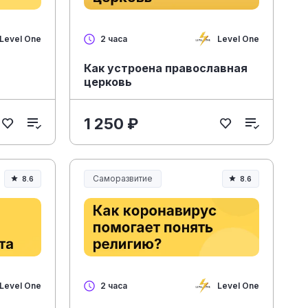
Level One
Level One
2 часа
я
Как устроена православная
церковь
1 250 ₽
Саморазвитие
8.6
8.6
Level One
Level One
2 часа