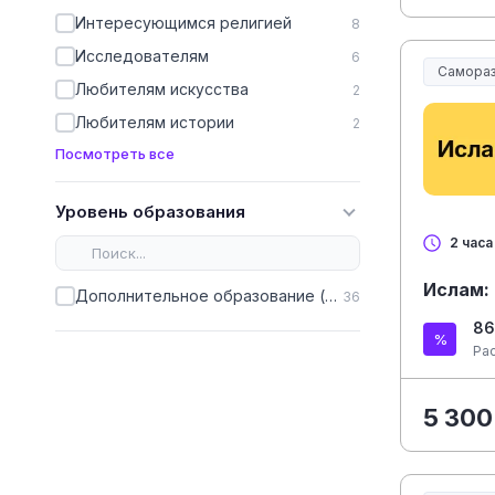
Интересующимся религией
8
Исследователям
6
Самораз
Любителям искусства
2
Любителям истории
2
Посмотреть все
Уровень образования
2 часа
Ислам:
Дополнительное образование (ДПО)
36
86
Ра
5 300