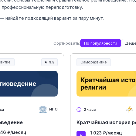
ть профессиональную переподготовку.
 — найдёте подходящий вариант за пару минут.
Сортировать:
По популярности
Деше
витие
Саморазвитие
9.5
ИПО
са
2 часа
оведение
Кратчайшая история р
646 ₽/месяц
1 023 ₽/месяц