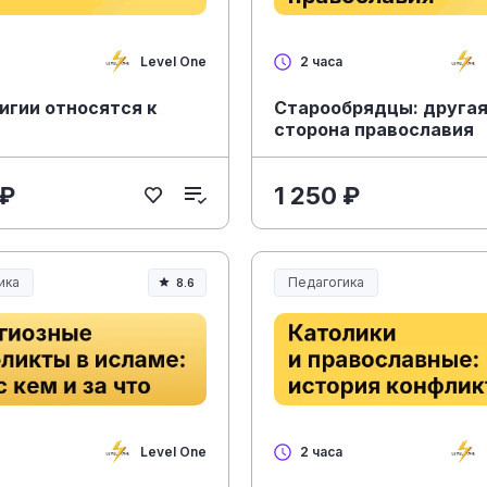
Level One
2 часа
игии относятся к
Старообрядцы: друга
сторона православия
 ₽
1 250 ₽
ика
Педагогика
8.6
ание и педагогика
Образование и педагогика
Level One
2 часа