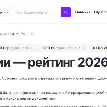
Новинки
Гид по
урсы
агогика
Религия
11 ₽
средняя цена
1 250 ₽
медианная цена
07.08.2
ии — рейтинг 202
 ₽. Собрали программы с ценами, отзывами и описаниями док
 базы, квалификацию преподавателей и прозрачность учебно
ой и официальными документами.
ессий, основы теологии и сравнительное религиоведение. П