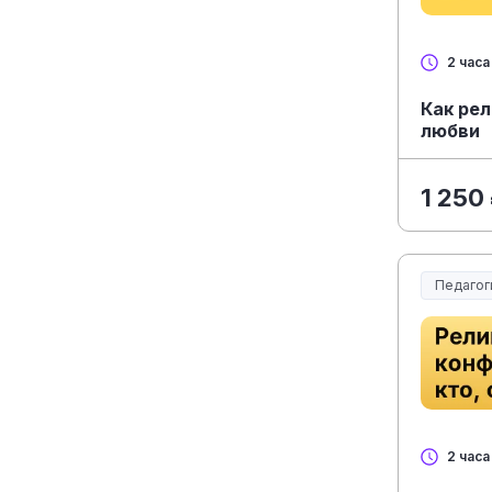
2 часа
Как рел
любви
1 250
Педагог
Образов
2 часа