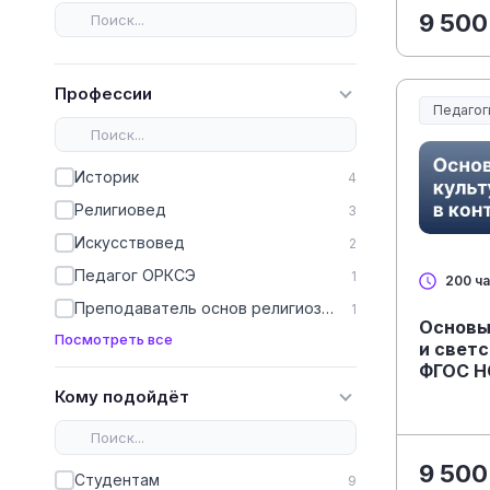
9 500
Профессии
Педагог
Образов
Историк
4
Религиовед
3
Искусствовед
2
Педагог ОРКСЭ
1
200 ч
Преподаватель основ религиозных культур
1
Основы
Посмотреть все
и светс
ФГОС 
Кому подойдёт
9 500
Студентам
9