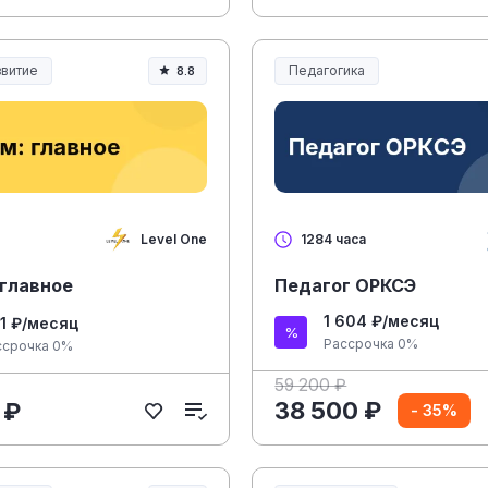
витие
Педагогика
8.8
Образование и педагогика
Level One
1284 часа
 главное
Педагог ОРКСЭ
1 604 ₽/месяц
1 ₽/месяц
Рассрочка 0%
ссрочка 0%
59 200 ₽
38 500 ₽
 ₽
- 35%