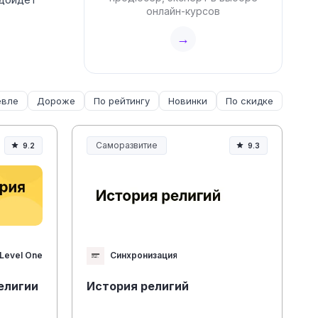
онлайн-курсов
→
вле
Дороже
По рейтингу
Новинки
По скидке
Саморазвитие
9.2
9.3
Level One
Синхронизация
елигии
История религий