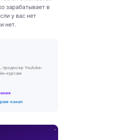
ко зарабатывает в
сли у вас нет
и нет.
, продюсер Youtube-
айн-курсам
нения
грам-канал