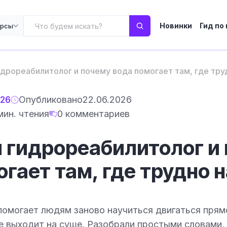
Новинки
Гид по
урсы
идрореабилитолог и почему вода помогает там, где тру
026
Опубликовано
22.06.2026
мин. чтения
0 комментариев
й гидрореабилитолог и
гает там, где трудно 
омогает людям заново научиться двигаться прямо
не выходит на суше. Разобрали простыми словами,