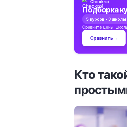
Checkroi
Подборка ку
5 курсов • 3 школы
Сравните цены, школ
Сравнить
→
Кто тако
просты