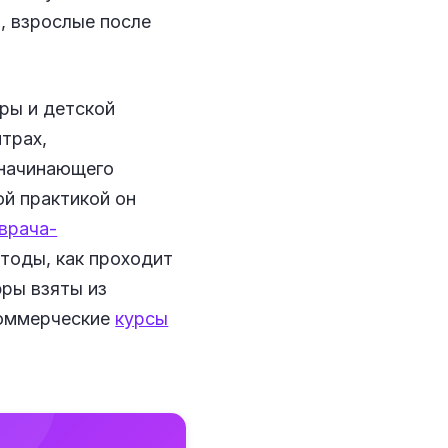
, взрослые после
ры и детской
нтрах,
 начинающего
ой практикой он
врача-
етоды, как проходит
фры взяты из
коммерческие
курсы