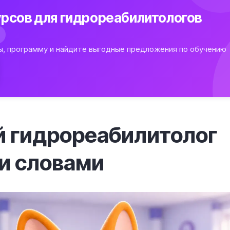
рсов для гидрореабилитологов
ы, программу и найдите выгодные предложения по обучению
й гидрореабилитолог
ми
словами