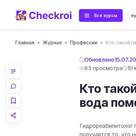
Все курсы
К
Главная
Журнал
Профессии
Кто такой г
Обновлено
15.07.2
63 просмотра
10 
Кто тако
вода помо
Гидрореабилитолог п
получается то, что 