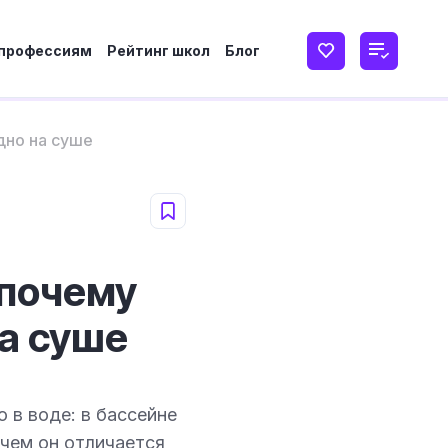
 профессиям
Рейтинг школ
Блог
дно на суше
 почему
на суше
 в воде: в бассейне
 чем он отличается