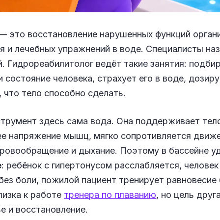
— это восстановление нарушенных функций орга
я и лечебных упражнений в воде. Специалисты на
. Гидрореабилитолог ведёт такие занятия: подби
 состояние человека, страхует его в воде, дозиру
 что тело способно сделать.
трумент здесь сама вода. Она поддерживает тело
ее напряжение мышц, мягко сопротивляется движе
ровообращение и дыхание. Поэтому в бассейне уд
е
: ребёнок с гипертонусом расслабляется, челове
без боли, пожилой пациент тренирует равновесие 
лизка к работе
тренера по плаванию
, но цель друг
ье и восстановление.