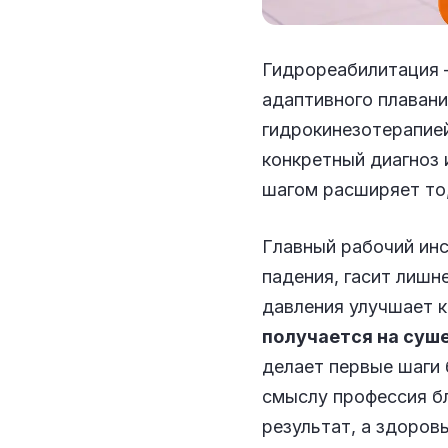
Гидрореабилитация 
адаптивного плавани
гидрокинезотерапией
конкретный диагноз и
шагом расширяет то,
Главный рабочий инс
падения, гасит лишн
давления улучшает к
получается на суш
делает первые шаги 
смыслу профессия б
результат, а здоров