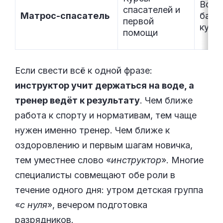
Все 
спасателей и
Матрос-спасатель
басс
первой
купа
помощи
Если свести всё к одной фразе:
инструктор учит держаться на воде, а
тренер ведёт к результату
. Чем ближе
работа к спорту и нормативам, тем чаще
нужен именно тренер. Чем ближе к
оздоровлению и первым шагам новичка,
тем уместнее слово «
инструктор
». Многие
специалисты совмещают обе роли в
течение одного дня: утром детская группа
«
с нуля
», вечером подготовка
разрядников.