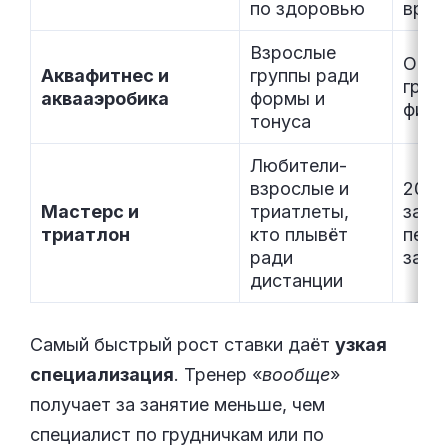
по здоровью
врач
Взрослые
Опла
Аквафитнес и
группы ради
груп
аквааэробика
формы и
фитн
тонуса
Любители-
взрослые и
2000
Мастерс и
триатлеты,
за
триатлон
кто плывёт
перс
ради
заня
дистанции
Самый быстрый рост ставки даёт
узкая
специализация
. Тренер «
вообще
»
получает за занятие меньше, чем
специалист по грудничкам или по