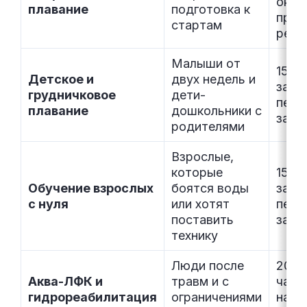
окла
плавание
подготовка к
прем
стартам
резу
Малыши от
1500
Детское и
двух недель и
за
грудничковое
дети-
перс
плавание
дошкольники с
заня
родителями
Взрослые,
которые
1500
Обучение взрослых
боятся воды
за
с нуля
или хотят
перс
поставить
заня
технику
Люди после
2000
Аква-ЛФК и
травм и с
част
гидрореабилитация
ограничениями
напр