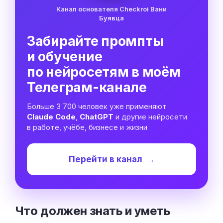
Канал основателя Checkroi Вани
Буявца
Забирайте промпты
и обучение
по нейросетям в моём
Телеграм-канале
Больше 3 700 человек уже применяют
Claude Code
,
ChatGPT
и другие нейросети
в работе, учёбе, бизнесе и жизни
Перейти в канал
→
Что должен знать и уметь