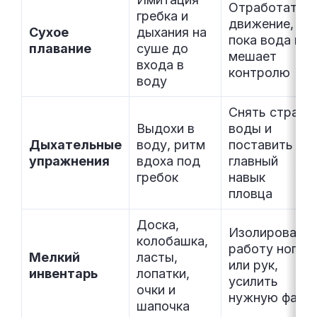
Отработать
гребка и
движение,
Сухое
дыхания на
пока вода не
плавание
суше до
мешает
входа в
контролю
воду
Снять страх
Выдохи в
воды и
Дыхательные
воду, ритм
поставить
упражнения
вдоха под
главный
гребок
навык
пловца
Доска,
Изолировать
колобашка,
работу ног
Мелкий
ласты,
или рук,
инвентарь
лопатки,
усилить
очки и
нужную фазу
шапочка