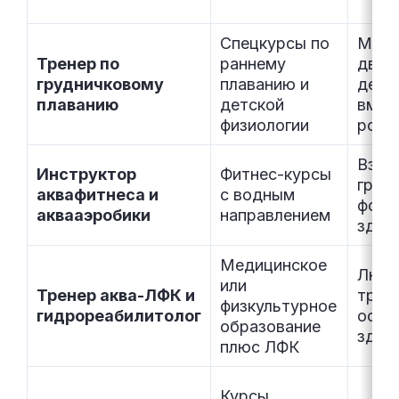
Спецкурсы по
Млад
Тренер по
раннему
двух
грудничковому
плаванию и
дети 
плаванию
детской
вмес
физиологии
роди
Взро
Инструктор
Фитнес-курсы
груп
аквафитнеса и
с водным
форм
аквааэробики
направлением
здор
Медицинское
Люди
или
Тренер аква-ЛФК и
травм
физкультурное
гидрореабилитолог
особ
образование
здор
плюс ЛФК
Курсы