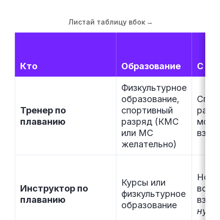
Листай таблицу вбок
→
Кто
Образование
С ке
Физкультурное
образование,
Спор
Тренер по
спортивный
разр
плаванию
разряд (КМС
моти
или МС
взро
желательно)
Нови
Курсы или
Инструктор по
возра
физкультурное
плаванию
взро
образование
нуля