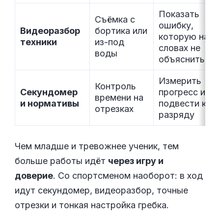
Показать
Съёмка с
ошибку,
Видеоразбор
бортика или
которую на
техники
из-под
словах не
воды
объяснить
Измерить
Контроль
Секундомер
прогресс и
времени на
и нормативы
подвести к
отрезках
разряду
Чем младше и тревожнее ученик, тем
больше работы идёт
через игру и
доверие
. Со спортсменом наоборот: в ход
идут секундомер, видеоразбор, точные
отрезки и тонкая настройка гребка.