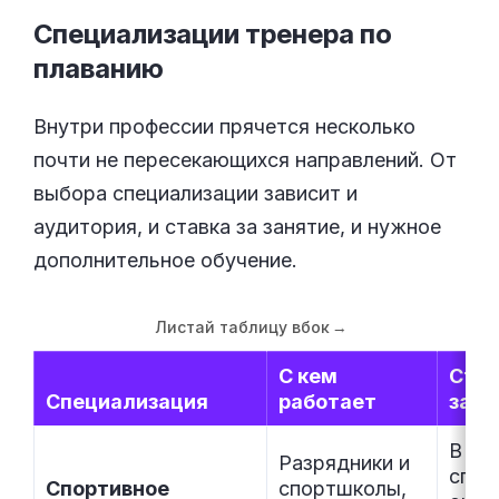
Специализации тренера по
плаванию
Внутри профессии прячется несколько
почти не пересекающихся направлений. От
выбора специализации зависит и
аудитория, и ставка за занятие, и нужное
дополнительное обучение.
Листай таблицу вбок
→
С кем
Став
Специализация
работает
заня
В шт
Разрядники и
спор
Спортивное
спортшколы,