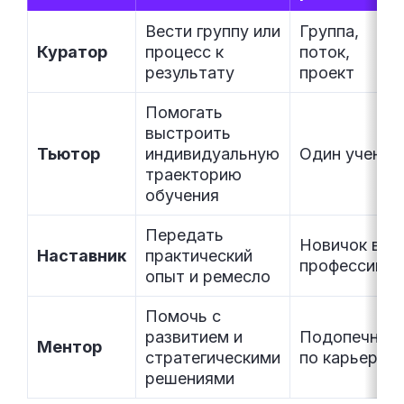
Вести группу или
Группа,
Куратор
процесс к
поток,
результату
проект
Помогать
выстроить
Тьютор
индивидуальную
Один ученик
траекторию
обучения
Передать
Новичок в
Наставник
практический
профессии
опыт и ремесло
Помочь с
развитием и
Подопечный
Ментор
стратегическими
по карьере
решениями