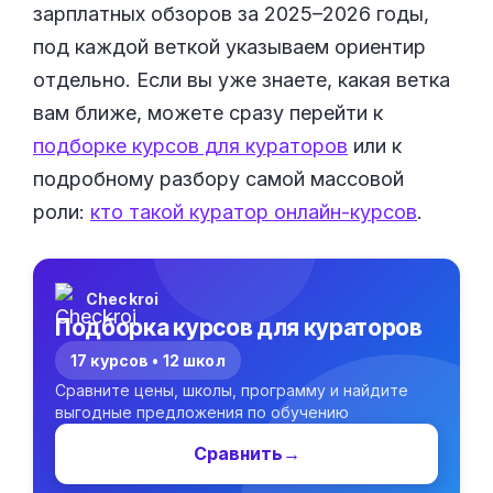
зарплатных обзоров за 2025–2026 годы,
под каждой веткой указываем ориентир
отдельно. Если вы уже знаете, какая ветка
вам ближе, можете сразу перейти к
подборке курсов для кураторов
или к
подробному разбору самой массовой
роли:
кто такой куратор онлайн-курсов
.
Checkroi
Подборка курсов для кураторов
17 курсов • 12 школ
Сравните цены, школы, программу и найдите
выгодные предложения по обучению
Сравнить
→