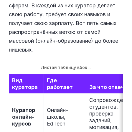
сферам. В каждой из них куратор делает
свою работу, требует своих навыков и
получает свою зарплату. Вот пять самых
распространённых веток: от самой
массовой (онлайн-образование) до более
нишевых.
Листай таблицу вбок
→
Вид
Где
куратора
работает
За что отвечае
Сопровождение
студентов,
Куратор
Онлайн-
проверка
онлайн-
школы,
заданий,
курсов
EdTech
мотивация,