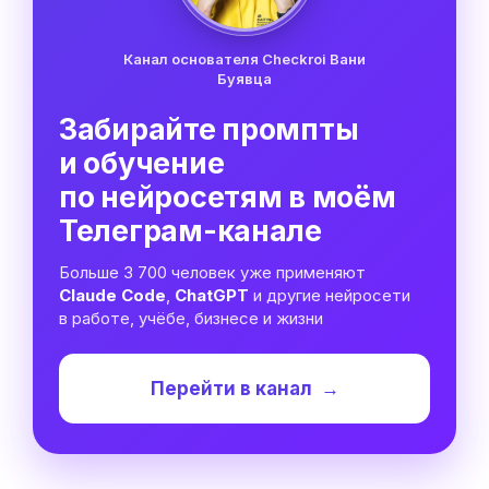
Канал основателя Checkroi Вани
Буявца
Забирайте промпты
и обучение
по нейросетям в моём
Телеграм-канале
Больше 3 700 человек уже применяют
Claude Code
,
ChatGPT
и другие нейросети
в работе, учёбе, бизнесе и жизни
Перейти в канал
→