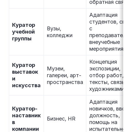
обратная связь
Адаптация
студентов, связ
Куратор
Вузы,
с
учебной
колледжи
преподавателям
группы
внеучебные
мероприятия
Концепция
Куратор
Музеи,
экспозиции,
выставок
галереи, арт-
отбор работ,
и
пространства
тексты, связь с
искусства
художниками
Адаптация
Куратор-
новичков, ввод 
наставник
должность,
Бизнес, HR
в
помощь на
компании
испытательном