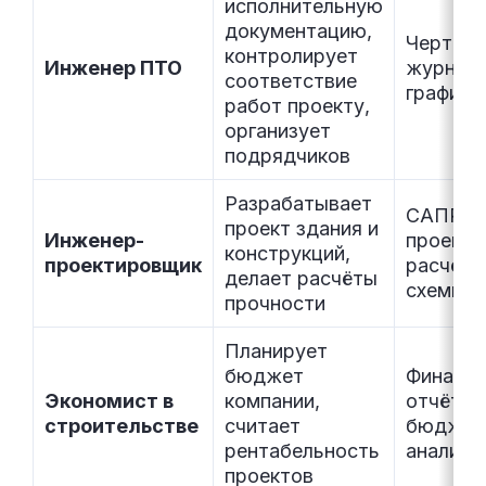
исполнительную
документацию,
Чертежи
контролирует
Инженер ПТО
журналы
соответствие
графики
работ проекту,
организует
подрядчиков
Разрабатывает
САПР, 
проект здания и
Инженер-
проекти
конструкций,
проектировщик
расчётн
делает расчёты
схемы
прочности
Планирует
бюджет
Финансо
Экономист в
компании,
отчётно
строительстве
считает
бюджет
рентабельность
аналити
проектов