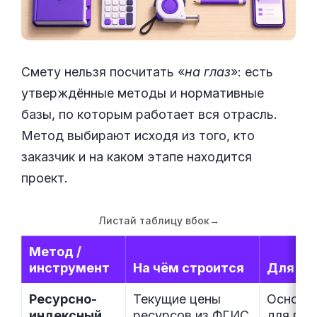
Смету нельзя посчитать «
на глаз
»: есть
утверждённые методы и нормативные
базы, по которым работает вся отрасль.
Метод выбирают исходя из того, кто
заказчик и на каком этапе находится
проект.
Листай таблицу вбок
→
Метод /
инструмент
На чём строится
Для ка
Ресурсно-
Текущие цены
Основн
индексный
ресурсов из ФГИС
для гос