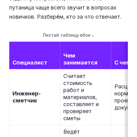
путаница чаще всего звучит в вопросах
новичков. Разберём, кто за что отвечает.
Листай таблицу вбок
→
Чем
Специалист
занимается
С чем р
Считает
стоимость
Расценк
работ и
Инженер-
нормати
материалов,
сметчик
проектн
составляет и
докумен
проверяет
сметы
Ведёт