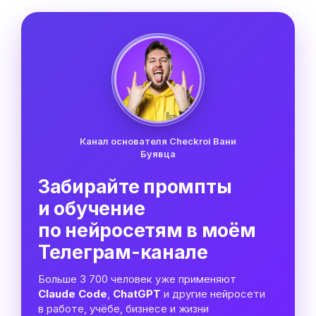
Канал основателя Checkroi Вани
Буявца
Забирайте промпты
и обучение
по нейросетям в моём
Телеграм-канале
Больше 3 700 человек уже применяют
Claude Code
,
ChatGPT
и другие нейросети
в работе, учёбе, бизнесе и жизни