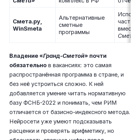
Смета
»
комплекс в РФ
отчёты 
Исполь
Альтернативные
Смета.ру,
части к
сметные
WinSmeta
вместо 
программы
Сметы
»
Владение «
Гранд-Сметой
» почти
обязательно
в вакансиях: это самая
распространённая программа в стране, и
без неё устроиться сложно. К ней
добавляется умение читать нормативную
базу ФСНБ-2022 и понимать, чем РИМ
отличается от базисно-индексного метода.
Нейросети уже умеют подсказывать
расценки и проверять арифметику, но