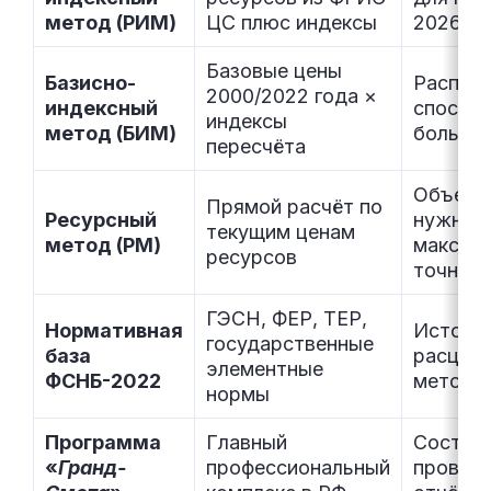
метод (РИМ)
ЦС плюс индексы
2026 го
Базовые цены
Базисно-
Распро
2000/2022 года ×
индексный
способ 
индексы
метод (БИМ)
больши
пересчёта
Объекты
Прямой расчёт по
Ресурсный
нужна
текущим ценам
метод (РМ)
максим
ресурсов
точнос
ГЭСН, ФЕР, ТЕР,
Нормативная
Источн
государственные
база
расцено
элементные
ФСНБ-2022
методо
нормы
Программа
Главный
Составл
«
Гранд-
профессиональный
проверк