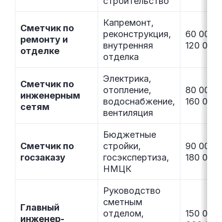
строительство
Капремонт,
Сметчик по
реконструкция,
60 000–
ремонту и
внутренняя
120 000
отделке
отделка
Электрика,
Сметчик по
отопление,
80 000–
инженерным
водоснабжение,
160 000
сетям
вентиляция
Бюджетные
Сметчик по
стройки,
90 000–
госзаказу
госэкспертиза,
180 000
НМЦК
Руководство
сметным
Главный
отделом,
150 000
инженер-