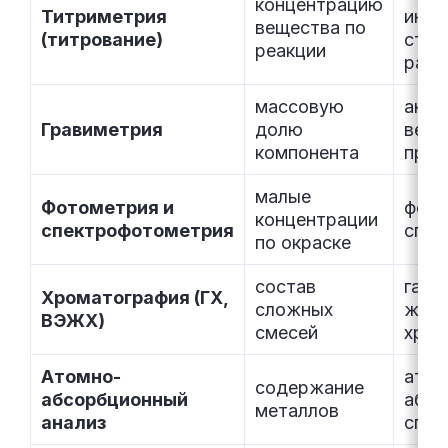
концентрацию
Титриметрия
инди
вещества по
(титрование)
стан
реакции
раст
массовую
анал
Гравиметрия
долю
весы
компонента
прок
малые
Фотометрия и
фото
концентрации
спектрофотометрия
спек
по окраске
состав
газо
Хроматография (ГХ,
сложных
жидк
ВЭЖХ)
смесей
хром
Атомно-
атом
содержание
абсорбционный
абсо
металлов
анализ
спек