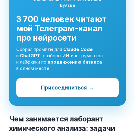
Буявца
3 700 человек читают
мой Телеграм-канал
про нейросети
Собрал промпты для
Claude Code
и
ChatGPT
, разборы ИИ-инструментов
и лайфхаки по
продвижению бизнеса
в одном месте
Присоединиться
→
Чем занимается лаборант
химического анализа: задачи