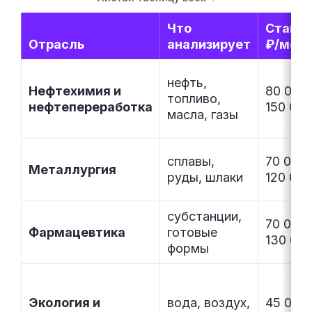
Что
Ставка
Отрасль
анализирует
₽/мес
нефть,
Нефтехимия и
80 000
топливо,
нефтепереработка
150 000
масла, газы
сплавы,
70 000
Металлургия
руды, шлаки
120 000
субстанции,
70 000
Фармацевтика
готовые
130 00
формы
Экология и
вода, воздух,
45 000