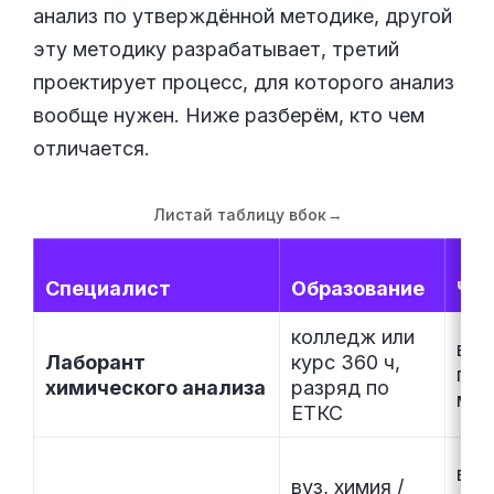
анализ по утверждённой методике, другой
эту методику разрабатывает, третий
проектирует процесс, для которого анализ
вообще нужен. Ниже разберём, кто чем
отличается.
Листай таблицу вбок
→
Специалист
Образование
Что
колледж или
вып
Лаборант
курс 360 ч,
по 
химического анализа
разряд по
мет
ЕТКС
выб
вуз, химия /