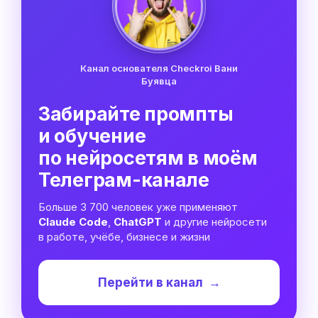
Канал основателя Checkroi Вани
Буявца
Забирайте промпты
и обучение
по нейросетям в моём
Телеграм-канале
Больше 3 700 человек уже применяют
Claude Code
,
ChatGPT
и другие нейросети
в работе, учёбе, бизнесе и жизни
Перейти в канал
→