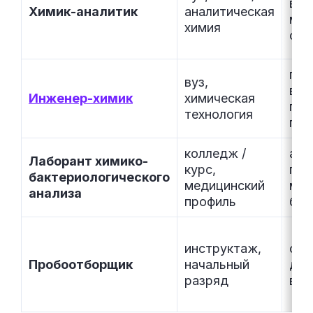
вал
Химик-аналитик
аналитическая
мет
химия
сло
про
вуз,
вед
Инженер-химик
химическая
про
технология
про
колледж /
ана
Лаборант химико-
курс,
про
бактериологического
медицинский
мик
анализа
профиль
био
инструктаж,
отб
Пробоотборщик
начальный
дос
разряд
в л