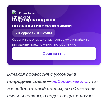
Checkroi
Подборка курсов
по аналитической химии
20 курсов • 4 школы
Сравните цены, школы, программу и найдите
выгодные предложения по обучению
Сравнить
→
Близкая профессия с уклоном в
природные среды —
лаборант-эколог
: тот
же лабораторный анализ, но объекты не
сырьё и сплавы, а вода, воздух и почва.