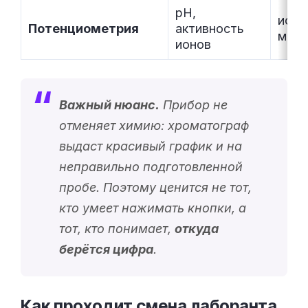
pH,
ионо
Потенциометрия
активность
метр
ионов
Важный нюанс.
Прибор не
отменяет химию: хроматограф
выдаст красивый график и на
неправильно подготовленной
пробе. Поэтому ценится не тот,
кто умеет нажимать кнопки, а
тот, кто понимает,
откуда
берётся цифра
.
Как проходит смена лаборанта