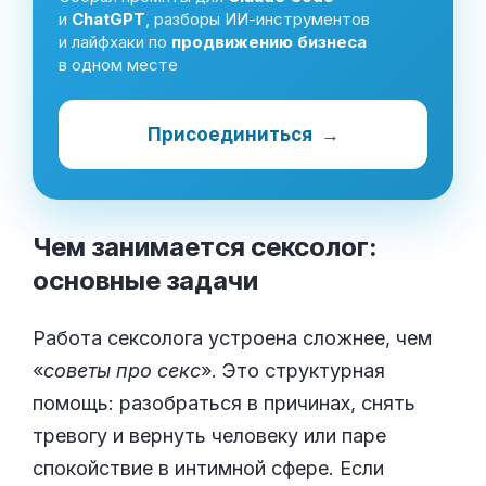
и
ChatGPT
, разборы ИИ-инструментов
и лайфхаки по
продвижению бизнеса
в одном месте
Присоединиться
→
Чем занимается сексолог:
основные
задачи
Работа сексолога устроена сложнее, чем
«
советы про секс
». Это структурная
помощь: разобраться в причинах, снять
тревогу и вернуть человеку или паре
спокойствие в интимной сфере. Если