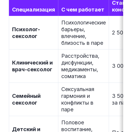
Ставка
Специализация
С чем работает
консул
Психологические
Психолог-
барьеры,
2 500–4
сексолог
влечение,
близость в паре
Расстройства,
Клинический и
дисфункции,
3 000–6
врач-сексолог
медикаменты,
соматика
Сексуальная
Семейный
гармония и
3 500–6
сексолог
конфликты в
за пару
паре
Половое
Детский и
воспитание,