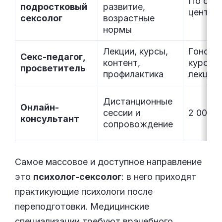
По ста
подростковый
развитие,
центра
сексолог
возрастные
нормы
Лекции, курсы,
Гонора
Секс-педагог,
контент,
курс ил
просветитель
профилактика
лекцию
Дистанционные
Онлайн-
сессии и
2 000–5
консультант
сопровождение
Самое массовое и доступное направление
это
психолог-сексолог
: в него приходят
практикующие психологи после
переподготовки. Медицинские
специализации требуют врачебного