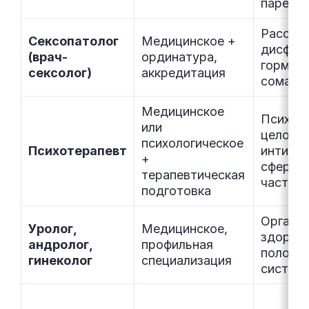
паре
Расстро
Сексопатолог
Медицинское +
дисфунк
(врач-
ординатура,
гормон
сексолог)
аккредитация
сомати
Медицинское
Психика
или
целом, 
психологическое
Психотерапевт
интимн
+
сфера к
терапевтическая
часть з
подготовка
Органы 
Уролог,
Медицинское,
здоров
андролог,
профильная
полово
гинеколог
специализация
систем