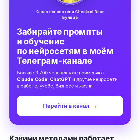
Канал основателя Checkroi Вани
Буявца
Забирайте промпты
и обучение
по нейросетям в моём
Телеграм-канале
Больше 3 700 человек уже применяют
Claude Code
,
ChatGPT
и другие нейросети
в работе, учёбе, бизнесе и жизни
Перейти в канал
→
Какими методами работает