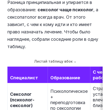
Разница принципиальная и упирается в
образование:
сексолог чаще психолог
, а
сексопатолог всегда врач. От этого
зависит, с чем к кому идти и кто имеет
право назначать лечение. Чтобы было
нагляднее, собрали соседние роли в одну
таблицу.
Листай таблицу вбок
→
С чем
Специалист
Образование
работа
Страхи,
Психологическое
Сексолог
установ
+
(психолог-
влечени
переподготовка
сексолог)
близост
по сексологии