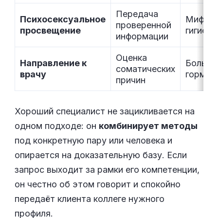
Передача
Психосексуальное
Мифы, 
проверенной
просвещение
гигиен
информации
Оценка
Направление к
Боль, д
соматических
врачу
гормон
причин
Хороший специалист не зацикливается на
одном подходе: он
комбинирует методы
под конкретную пару или человека и
опирается на доказательную базу. Если
запрос выходит за рамки его компетенции,
он честно об этом говорит и спокойно
передаёт клиента коллеге нужного
профиля.