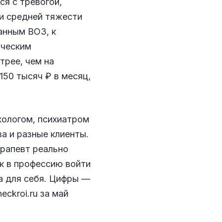
я с тревогой,
ми средней тяжести
анным ВОЗ, к
ическим
трее, чем на
150 тысяч ₽ в месяц,
хологом, психиатром
ва и разные клиенты.
ерапевт реально
ак в профессию войти
та для себя. Цифры —
eckroi.ru за май