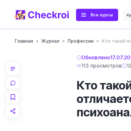
Все курсы
К
Главная
Журнал
Профессии
Кто такой п
Обновлено
17.07.2
113 просмотров
1
Кто тако
отличаетс
психоана