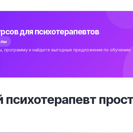
рсов для психотерапевтов
олы
ы, программу и найдите выгодные предложения по обучению
й психотерапевт про