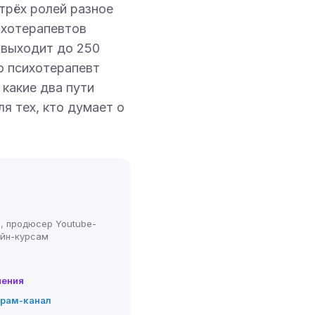
 трёх ролей разное
сихотерапевтов
 выходит до 250
о психотерапевт
 какие два пути
ля тех, кто думает о
, продюсер Youtube-
айн-курсам
нения
грам-канал