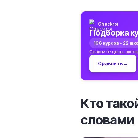
Checkroi
Подборка ку
166 курсов • 22 шк
Сравните цены, школ
Сравнить
→
Кто тако
словами