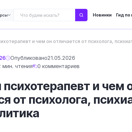
Новинки
Гид по
урсы
сихотерапевт и чем он отличается от психолога, психиа
026
Опубликовано
21.05.2026
2 мин. чтения
0 комментариев
й психотерапевт и чем 
я от психолога, психи
литика