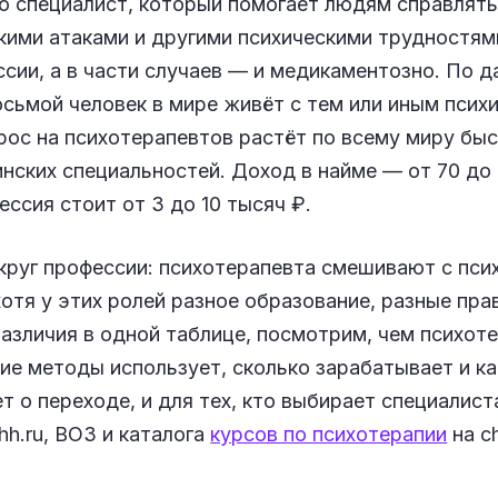
 специалист, который помогает людям справлятьс
кими атаками и другими психическими трудностя
ссии, а в части случаев — и медикаментозно. По д
сьмой человек в мире живёт с тем или иным псих
рос на психотерапевтов растёт по всему миру быс
ских специальностей. Доход в найме — от 70 до 
ессия стоит от 3 до 10 тысяч ₽.
круг профессии: психотерапевта смешивают с пси
 хотя у этих ролей разное образование, разные пра
азличия в одной таблице, посмотрим, чем психот
акие методы использует, сколько зарабатывает и к
ет о переходе, и для тех, кто выбирает специалис
hh.ru, ВОЗ и каталога
курсов по психотерапии
на ch