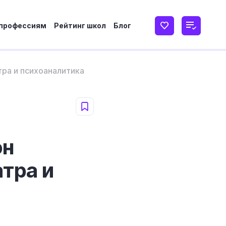
 профессиям
Рейтинг школ
Блог
тра и психоаналитика
он
атра и