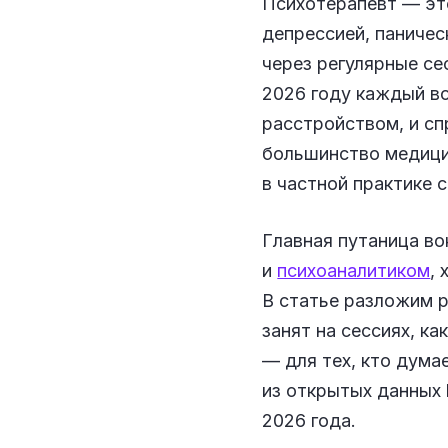
Психотерапевт — это
депрессией, паничес
через регулярные се
2026 году каждый во
расстройством, и сп
большинство медицин
в частной практике с
Главная путаница во
и
психоаналитиком
,
В статье разложим р
занят на сессиях, к
— для тех, кто дума
из открытых данных 
2026 года.