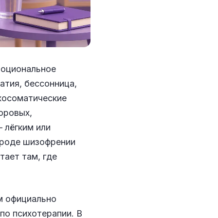
моциональное
атия, бессонница,
ихосоматические
оровых,
 лёгким или
вроде шизофрении
тает там, где
м официально
по психотерапии. В