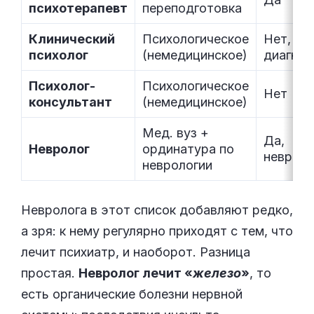
психотерапевт
переподготовка
Клинический
Психологическое
Нет, по
психолог
(немедицинское)
диагнос
Психолог-
Психологическое
Нет
консультант
(немедицинское)
Мед. вуз +
Да,
Невролог
ординатура по
невроло
неврологии
Невролога в этот список добавляют редко,
а зря: к нему регулярно приходят с тем, что
лечит психиатр, и наоборот. Разница
простая.
Невролог лечит «
железо
»
, то
есть органические болезни нервной