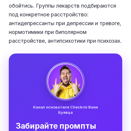
обойтись. Группы лекарств подбираются
под конкретное расстройство:
антидепрессанты при депрессии и тревоге,
нормотимики при биполярном
расстройстве, антипсихотики при психозах.
Канал основателя Checkroi Вани
Буявца
Забирайте промпты