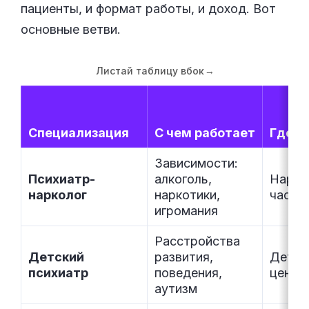
пациенты, и формат работы, и доход. Вот
основные ветви.
Листай таблицу вбок
→
Специализация
С чем работает
Где п
Зависимости:
Психиатр-
алкоголь,
Нарко
нарколог
наркотики,
частн
игромания
Расстройства
Детский
развития,
Детск
психиатр
поведения,
центр
аутизм