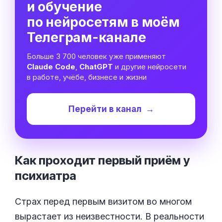
и обучение
по нейросетям в моём
Телеграм-канале
Больше 3 700 человек уже применяют
Claude Code
,
ChatGPT
и другие нейросети
в работе, учёбе, бизнесе и жизни
Перейти в канал
→
Как проходит первый приём у
психиатра
Страх перед первым визитом во многом
вырастает из неизвестности. В реальности