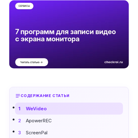
СОДЕРЖАНИЕ СТАТЬИ
WeVideo
1
ApowerREC
2
ScreenPal
3