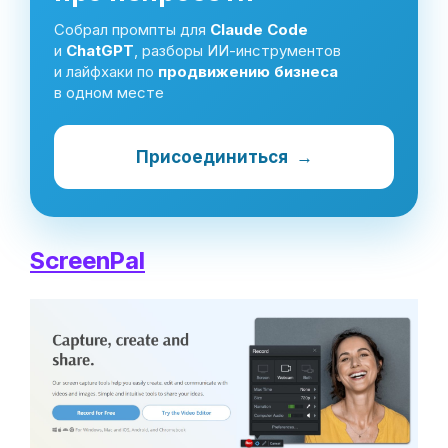
Собрал промпты для
Claude Code
и
ChatGPT
, разборы ИИ-инструментов
и лайфхаки по
продвижению бизнеса
в одном месте
Присоединиться
→
ScreenPal