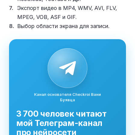
Экспорт видео в MP4, WMV, AVI, FLV,
MPEG, VOB, ASF и GIF.
Выбор области экрана для записи.
Канал основателя Checkroi Вани
Буявца
3 700 человек читают
мой Телеграм-канал
про нейросети