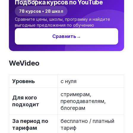
Подборка курсов по YouTube
78 курсов • 28 школ
Сравните цены, школы, программу и найдите
выгодные предложения по обучению
Сравнить
→
WeVideo
Уровень
с нуля
стримерам,
Для кого
преподавателям,
подходит
блогерам
За период по
бесплатно / платный
тарифам
тариф