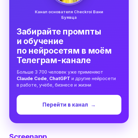
Канал основателя Checkroi Вани
Буявца
Забирайте промпты
и обучение
по нейросетям в моём
Телеграм-канале
Больше 3 700 человек уже применяют
Claude Code
,
ChatGPT
и другие нейросети
в работе, учёбе, бизнесе и жизни
Перейти в канал
→
Screenapp