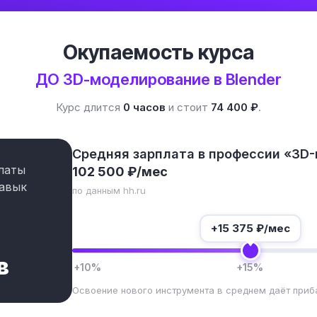
Окупаемость курса
ДО 3D-моделирование в Blender
Курс длится
0 часов
и стоит
74 400 ₽
.
Средняя зарплата в профессии «3D
латы
102 500 ₽/мес
авык
по данным hh.ru
+
15 375
₽/мес
в
+10%
+15%
Освоение нового инструмента в среднем даёт приб