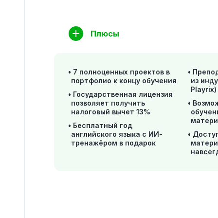
Плюсы
7 полноценных проектов в
Препо
портфолио к концу обучения
из инд
Playrix)
Государственная лицензия
позволяет получить
Возмо
налоговый вычет 13%
обучен
матери
Бесплатный год
английского языка с ИИ-
Досту
тренажёром в подарок
матери
навсег