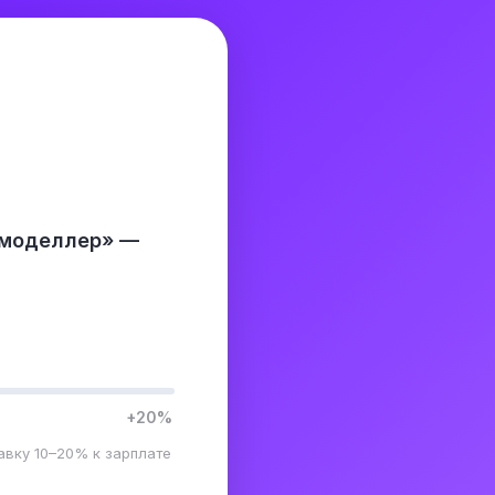
-моделлер» —
+20%
авку 10–20% к зарплате