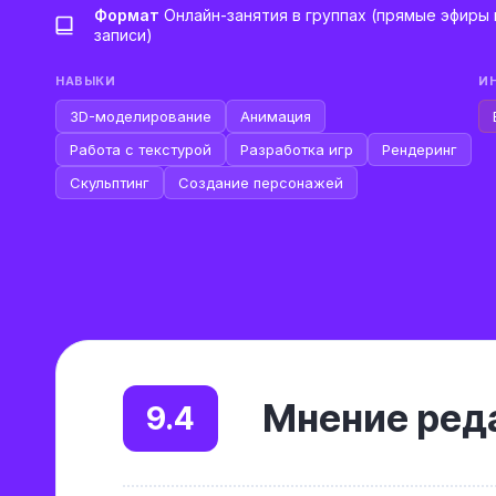
Формат
Онлайн-занятия в группах (прямые эфиры 
записи)
НАВЫКИ
И
3D-моделирование
Анимация
Работа с текстурой
Разработка игр
Рендеринг
Скульптинг
Создание персонажей
Мнение реда
9.4