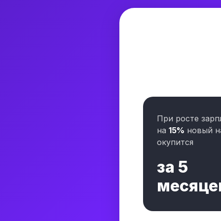
При росте зарп
на
15%
новый н
окупится
за
5
месяце