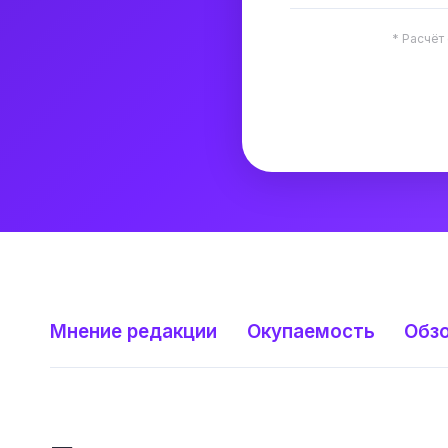
* Расчёт
Мнение редакции
Окупаемость
Обз