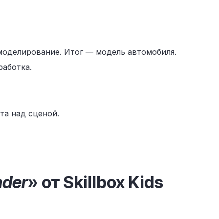
моделирование. Итог — модель автомобиля.
работка.
та над сценой.
nder
» от Skillbox Kids