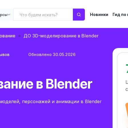
Новинки
Гид по
урсы
ование
ДО 3D-моделирование в Blender
зывов
Обновлено 30.05.2026
ание в Blender
с
-моделей, персонажей и анимации в Blender