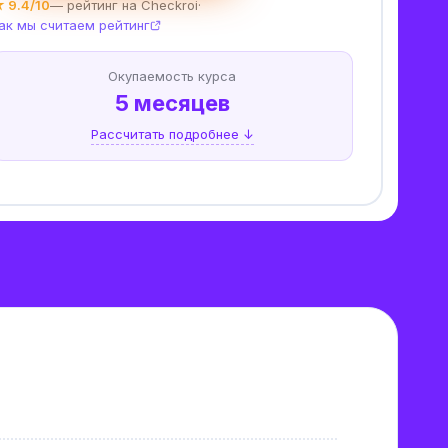
 9.4/10
— рейтинг на Checkroi
·
ак мы считаем рейтинг
Окупаемость курса
5 месяцев
Рассчитать подробнее ↓