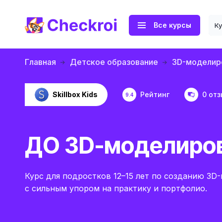
Все курсы
К
Главная
Детское образование
3D-моделир
Skillbox Kids
Рейтинг
0 от
9.4
ДО 3D-моделиров
Курс для подростков 12–15 лет по созданию 3D
с сильным упором на практику и портфолио.