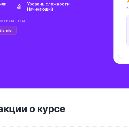
★
или
Уровень сложности
к
Начинающий
НСТРУМЕНТЫ
Blender
кции о курсе