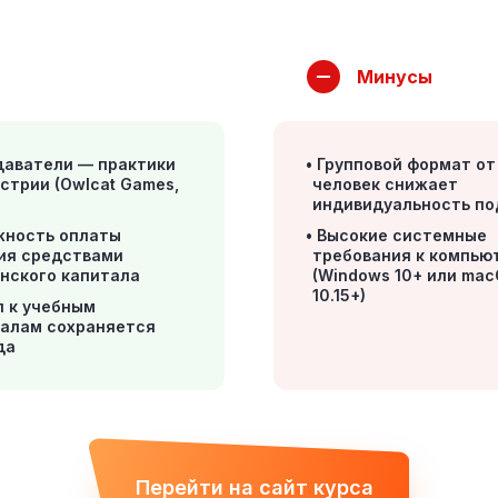
Минусы
даватели — практики
Групповой формат от
устрии (Owlcat Games,
человек снижает
индивидуальность по
жность оплаты
Высокие системные
ия средствами
требования к компью
нского капитала
(Windows 10+ или ma
10.15+)
п к учебным
алам сохраняется
да
Перейти на сайт курса