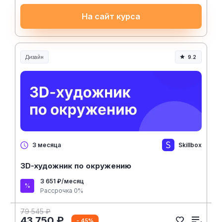
На сайт курса
Дизайн
9.2
Skillbox
3 месяца
3D-художник по окружению
3 651 ₽/месяц
Рассрочка 0%
79 545 ₽
43 750 ₽
- 45%