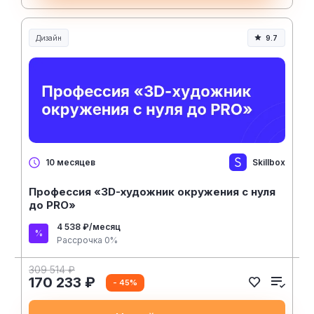
Дизайн
9.7
Skillbox
10 месяцев
Профессия «3D-художник окружения с нуля
до PRO»
4 538 ₽/месяц
Рассрочка 0%
309 514 ₽
170 233 ₽
- 45%