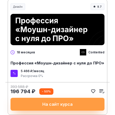
Дизайн
9.7
Contented
18 месяцев
Профессия «Моушн-дизайнер с нуля до ПРО»
5 466 ₽/месяц
Рассрочка 0%
393 588 ₽
196 794 ₽
- 50%
На сайт курса