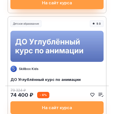
На сайт курса
Детское образование
9.0
Skillbox Kids
ДО Углублённый курс по анимации
79 324 ₽
74 400 ₽
- 6%
На сайт курса