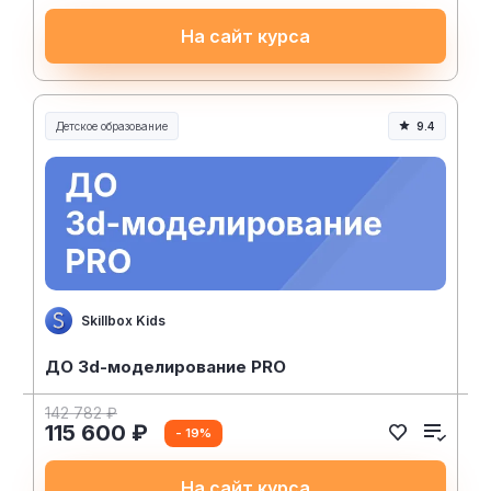
На сайт курса
Детское образование
9.4
Skillbox Kids
ДО 3d-моделирование PRO
142 782 ₽
115 600 ₽
- 19%
На сайт курса