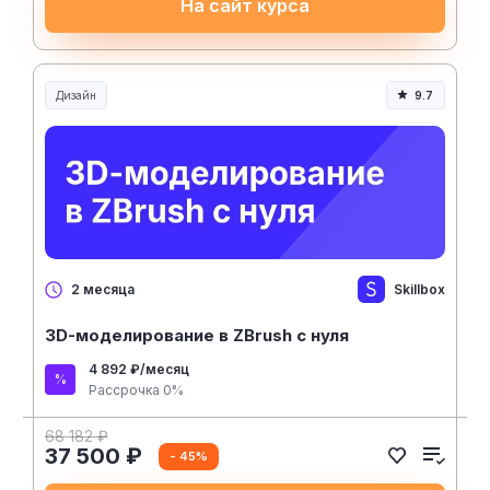
На сайт курса
Дизайн
9.7
Skillbox
2 месяца
3D-моделирование в ZBrush с нуля
4 892 ₽/месяц
Рассрочка 0%
68 182 ₽
37 500 ₽
- 45%