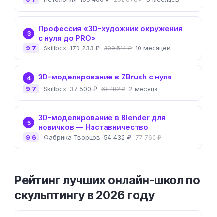
Профессия «3D-художник окружения
3
с нуля до PRO»
9.7
Skillbox
170 233 ₽
10 месяцев
309 514 ₽
3D-моделирование в ZBrush с нуля
4
9.7
Skillbox
37 500 ₽
2 месяца
68 182 ₽
3D-моделирование в Blender для
5
новичков — Наставничество
9.6
Фабрика Творцов
54 432 ₽
—
77 760 ₽
Рейтинг лучших онлайн-школ по
скульптингу в 2026 году