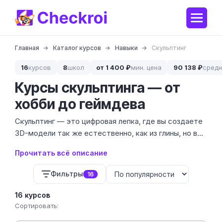
Главная
Каталог курсов
Навыки
Скульптинг
16
курсов
8
школ
от 1 400 ₽
мин. цена
90 138 ₽
средн
Курсы скульптинга — от
хобби до геймдева
Скульптинг — это цифровая лепка, где вы создаете
3D-модели так же естественно, как из глины, но в
виртуальной среде. Мы собрали 16 курсов от 6
Прочитать всё описание
ведущих школ с ценами от 19 700 до 229 029 ₽,
чтобы вы могли сравнить программы в одном месте.
Фильтры
16
16 курсов
Сортировать: