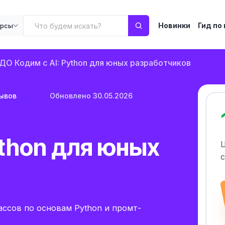
Новинки
Гид по
урсы
ДО Кодим с AI: Python для юных разработчиков
зывов
Обновлено 30.05.2026
ython для юных
с
ассов по основам Python и промт-