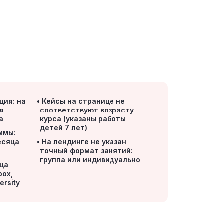
ция: на
Кейсы на странице не
я
соответствуют возрасту
а
курса (указаны работы
детей 7 лет)
ммы:
есяца
На лендинге не указан
точный формат занятий:
группа или индивидуально
ца
box,
ersity