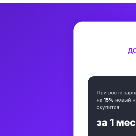
ДО
При росте зарп
на
15%
новый н
окупится
за
1 ме