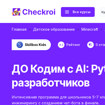
Все курсы
К
Главная
Детское образование
Minecraft
Skillbox Kids
Рейтинг
0 от
9.2
ДО Кодим с AI: P
разработчиков
Интенсивная программа для школьников 5–7 кл
инжинирингу с созданием чат-бота в финале.