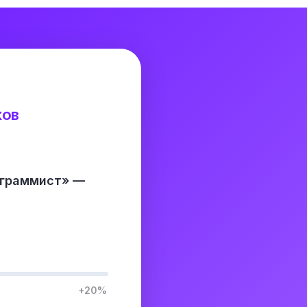
ков
ограммист» —
+20%