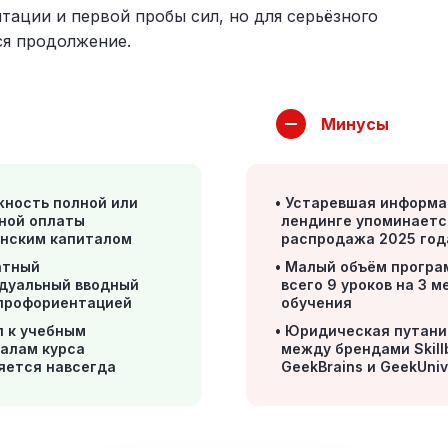
ации и первой пробы сил, но для серьёзного
я продолжение.
Минусы
жность полной или
Устаревшая информа
ной оплаты
лендинге упоминаетс
нским капиталом
распродажа 2025 год
атный
Малый объём програ
дуальный вводный
всего 9 уроков на 3 м
 профориентацией
обучения
п к учебным
Юридическая путани
алам курса
между брендами Skill
яется навсегда
GeekBrains и GeekUniv