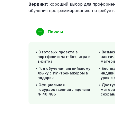
Вердикт:
хороший выбор для профориент
обучения программированию потребуетс
Плюсы
3 готовых проекта в
Возмо
портфолио: чат-бот, игра и
частич
визитка
матери
Год обучения английскому
Беспл
языку с ИИ-тренажёром в
индиви
подарок
урок с
Официальная
Досту
государственная лицензия
матери
№ 40 485
сохран