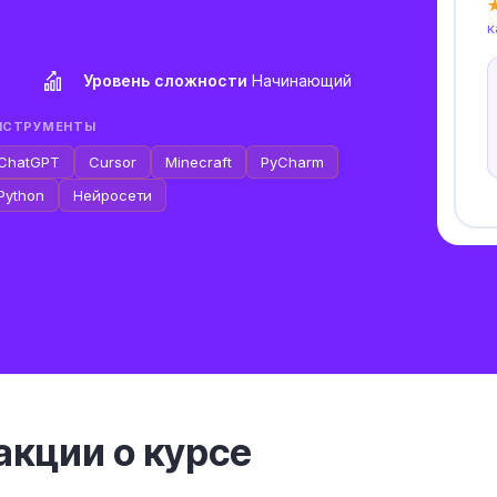
★
к
Уровень сложности
Начинающий
НСТРУМЕНТЫ
ChatGPT
Cursor
Minecraft
PyCharm
Python
Нейросети
кции о курсе