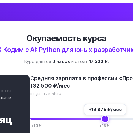
Окупаемость курса
 Кодим с AI: Python для юных разработчи
Курс длится
0 часов
и стоит
17 500 ₽
.
Средняя зарплата в профессии «Пр
132 500 ₽/мес
латы
по данным hh.ru
авык
+
19 875
₽/мес
сяц
+10%
+15%