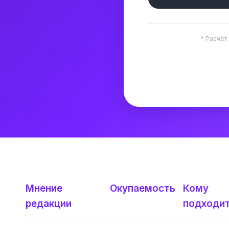
* Расчёт
Мнение
Окупаемость
Кому
редакции
подходи