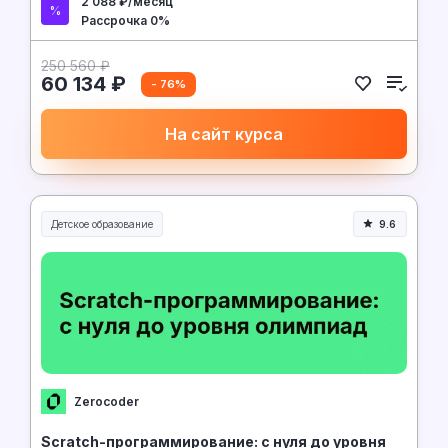
2 088 ₽/месяц
Рассрочка 0%
250 560 ₽
60 134 ₽
- 76%
На сайт курса
Детское образование
9.6
Zerocoder
Scratch-программирование: с нуля до уровня