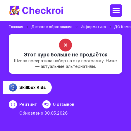
Главная
Детское образование
Информатика
ДО Компь
✗
Этот курс больше не продаётся
Школа прекратила набор на эту программу. Ниже
— актуальные альтернативы.
Skillbox Kids
Рейтинг
0 отзывов
8.8
Обновлено 30.05.2026