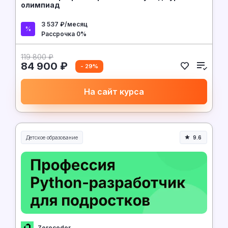
олимпиад
3 537 ₽/месяц
Рассрочка 0%
119 800 ₽
84 900 ₽
- 29%
На сайт курса
Детское образование
9.6
Zerocoder