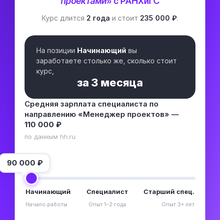
проектами
» с РАНХиГС
Курс длится
2 года
и стоит
235 000 ₽
.
На позиции
Начинающий
вы
заработаете столько же, сколько стоит
курс,
за
3 месяца
Средняя зарплата специалиста по
направлению «Менеджер проектов» —
110 000 ₽
по данным hh.ru
90 000
₽
Начинающий
Специалист
Старший спец.
Начало работы
Опыт 1–2 года
Опыт 3+ лет