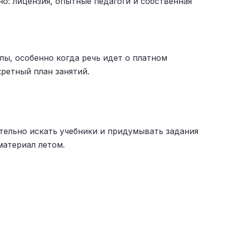
но: лицензия, опытные педагоги и собственная
лы, особенно когда речь идет о платном
кретный план занятий.
ятельно искать учебники и придумывать задания
материал летом.