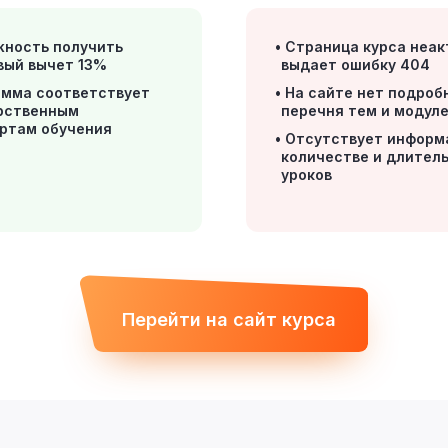
жность получить
Страница курса неак
вый вычет 13%
выдает ошибку 404
амма соответствует
На сайте нет подроб
рственным
перечня тем и модул
ртам обучения
Отсутствует информ
количестве и длител
уроков
Перейти на сайт курса