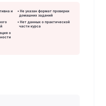
тивна и
Не указан формат проверки
домашних заданий
ного
Нет данных о практической
ей
части курса
ация о
ьности