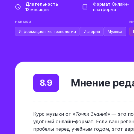
Длительность
Формат
Онлайн-
12 месяцев
платформа
НАВЫКИ
И
Информационные технологии
История
Музыка
Мнение реда
8.9
Курс музыки от «
Точки Знаний
» — это п
удобный онлайн-формат. Если ваш ребен
пробелы перед учебным годом, этот ва