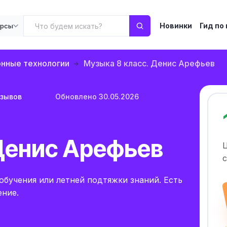
Новинки
Гид по
урсы
нные технологии
Музыка 8 класс. Денис Арефьев
тзывов
Обновлено 30.05.2026
Денис Арефьев
с
обучения или летней подтяжки знаний. Есть
ение.