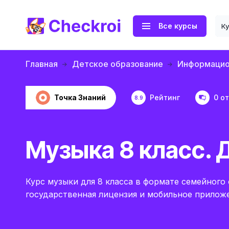
Все курсы
К
Главная
Детское образование
Информацио
Точка Знаний
Рейтинг
0 о
8.9
Музыка 8 класс. 
Курс музыки для 8 класса в формате семейного 
государственная лицензия и мобильное прилож