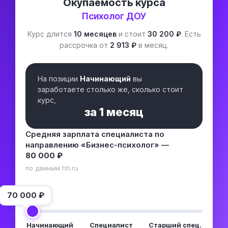
Окупаемость курса
Психолог ДОУ
Курс длится
10 месяцев
и стоит
30 200 ₽
. Есть
рассрочка от
2 913 ₽
в месяц.
На позиции
Начинающий
вы
заработаете столько же, сколько стоит
курс,
за
1 месяц
Средняя зарплата специалиста по
направлению «Бизнес-психолог» —
80 000 ₽
по данным hh.ru
70 000
₽
Начинающий
Специалист
Старший спец.