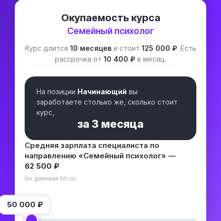
Окупаемость курса
Семейный психолог
Курс длится
10 месяцев
и стоит
125 000 ₽
. Есть
рассрочка от
10 400 ₽
в месяц.
На позиции
Начинающий
вы
заработаете столько же, сколько стоит
курс,
за
3 месяца
Средняя зарплата специалиста по
направлению «Семейный психолог» —
62 500 ₽
по данным hh.ru
50 000
₽