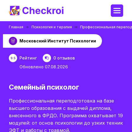
Главная
Психология и терапия
Профессиональная перепо
Московский Институт Психологии
Рейтинг
0 отзывов
9.5
Обновлено 07.08.2026
Семейный психолог
Профессиональная переподготовка на базе
высшего образования с выдачей диплома,
внесенного в ФРДО. Программа охватывает 19
модулей: от основ психологии до узких техник
ЭФТ и работы с травмой.