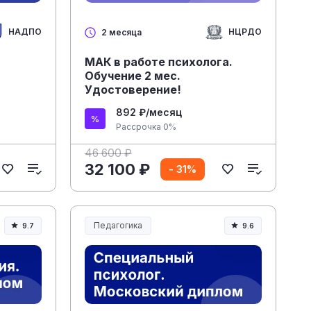
НАДПО
НЦРДО
2 месяца
МАК в работе психолога.
Обучение 2 мес.
Удостоверение!
892 ₽/месяц
Рассрочка 0%
46 600 ₽
32 100 ₽
- 31%
Педагогика
9.7
9.6
Образование и педагогика