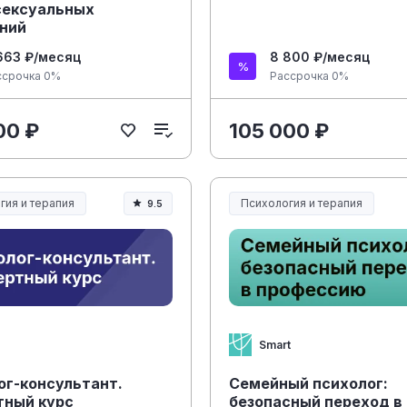
сексуальных
ний
663 ₽/месяц
8 800 ₽/месяц
ссрочка 0%
Рассрочка 0%
00 ₽
105 000 ₽
гия и терапия
Психология и терапия
9.5
Smart
ог-консультант.
Семейный психолог:
тный курс
безопасный переход в