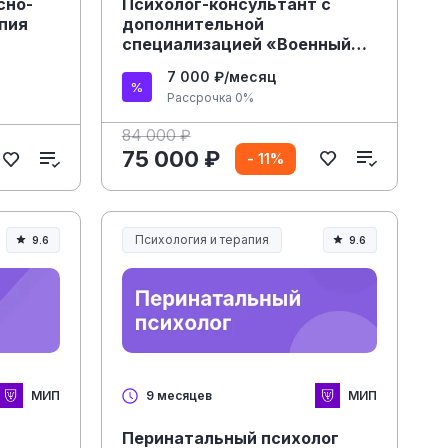
сно-
Психолог-консультант с
пия
дополнительной
специализацией «Военный
психолог»
7 000 ₽/месяц
Рассрочка 0%
84 000 ₽
75 000 ₽
- 11%
Психология и терапия
9.6
9.6
МИП
МИП
9 месяцев
Перинатальный психолог