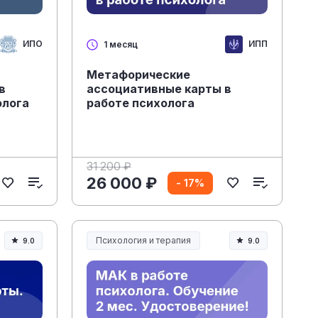
ИПО
ИПП
1 месяц
Метафорические
в
ассоциативные карты в
олога
работе психолога
31 200 ₽
26 000 ₽
- 17%
Психология и терапия
9.0
9.0