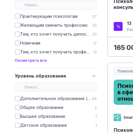
Психол
консул
Практикующим психологам
37
13
Желающим сменить профессию
20
Ра
Тем, кто хочет получить диплом, чтобы работать официально
20
Новичкам
17
165 0
Тем, кто хочет получить профессию с нуля
13
Посмотреть все
Психоло
Уровень образования
Дополнительное образование (ДПО)
66
Общее образование
2
Высшее образование
1
Smar
Детское образование
1
Психол