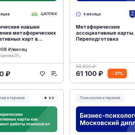
ЦАППКК
сяцев
4 месяца
ические навыки
Метафорические
ения метафорических
ассоциативные карты.
ативных карт в
Переподготовка
огическом
008 ₽/месяц
ьтировании»
ссрочка 0%
88 600 ₽
61 100 ₽
0 ₽
- 31%
гия и терапия
Психология и терапия
8.9