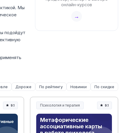
онлайн-курсов
актикой. Мы
ическое
→
сы подойдут
оективную
применять
вле
Дороже
По рейтингу
Новинки
По скидке
Психология и терапия
9.1
9.1