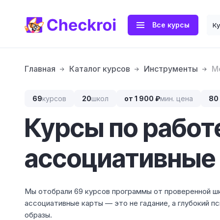
Все курсы
К
Главная
Каталог курсов
Инструменты
М
69
курсов
20
школ
от 1 900 ₽
мин. цена
80
Курсы по работ
ассоциативные
Мы отобрали 69 курсов программы от проверенной шк
ассоциативные карты — это не гадание, а глубокий п
образы.