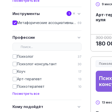
Посмотреть все
9 мес
Инструменты
✕
1
Арт-те
нуля
Метафорические ассоциативные карты (МАК)
69
Профессии
300 000
180 0
Психолог
37
Психоло
Психолог-консультант
30
Коуч
17
Арт-терапевт
13
Психотерапевт
10
Посмотреть все
13 ме
Кому подойдёт