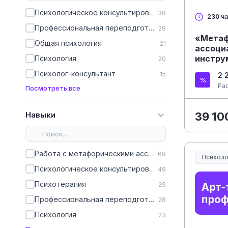
Психологическое консультирование
38
230 ч
Профессиональная переподготовка
29
«Метаф
Общая психология
21
ассоци
инстру
Психология
20
психол
Психолог-консультант
15
2 
Ра
Посмотреть все
Навыки
39 10
Работа с метафорическими ассоциативными картами
69
Психоло
Психологическое консультирование
49
Психотерапия
29
Профессиональная переподготовка
28
Психология
23