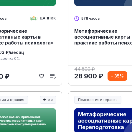
ЦАППКК
асов
576 часов
орические
Метафорические
ативные карты в
ассоциативные карты 
ке работы психолога»
практике работы псих
103 ₽/месяц
ссрочка 0%
44 500 ₽
28 900 ₽
0 ₽
- 35%
гия и терапия
Психология и терапия
9.0