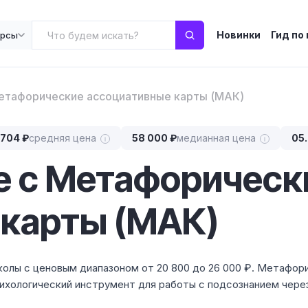
Новинки
Гид по
урсы
етафорические ассоциативные карты (МАК)
 704 ₽
средняя цена
58 000 ₽
медианная цена
05
е с Метафорическ
 карты (МАК)
олы с ценовым диапазоном от 20 800 до 26 000 ₽. Метафор
сихологический инструмент для работы с подсознанием чере