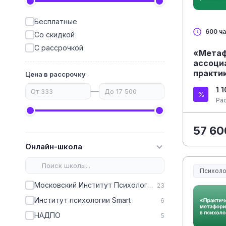
Бесплатные
600 ч
Со скидкой
С рассрочкой
«Метаф
ассоци
практи
Цена в рассрочку
1 
—
Ра
57 60
Онлайн-школа
Психоло
Московский Институт Психологии
23
Институт психологии Smart
6
НАДПО
5