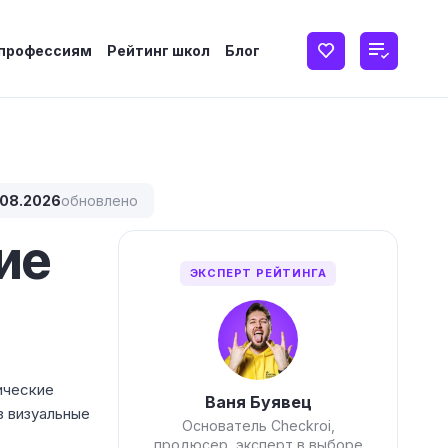
 профессиям
Рейтинг школ
Блог
.08.2026
обновлено
ие
ЭКСПЕРТ РЕЙТИНГА
ические
Ваня Буявец
з визуальные
Основатель Checkroi,
продюсер, эксперт в выборе