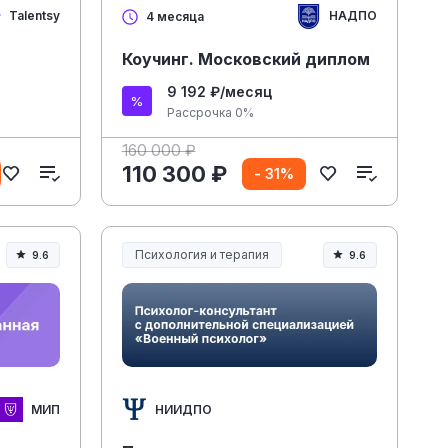
Talentsy
НАДПО
4 месяца
:
Коучинг. Московский диплом
9 192 ₽/месяц
Рассрочка 0%
160 000 ₽
110 300 ₽
- 31%
Психология и терапия
9.6
9.6
МИП
НИИДПО