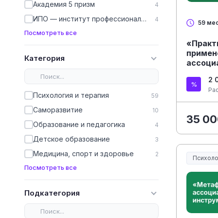
Академия 5 призм
4
ИПО — институт профессионального образования
4
59 ме
Посмотреть все
«Практ
примен
Категория
ассоци
психол
2 
консул
Ра
Психология и терапия
59
Саморазвитие
10
35 00
Образование и педагогика
4
Детское образование
3
Медицина, спорт и здоровье
2
Психоло
Посмотреть все
Подкатегория