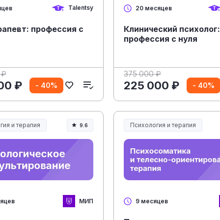
Talentsy
яцев
20 месяцев
рапевт: профессия с
Клинический психолог
профессия с нуля
 ₽
375 000 ₽
00 ₽
225 000 ₽
- 40%
- 40%
гия и терапия
Психология и терапия
9.6
МИП
сяцев
9 месяцев