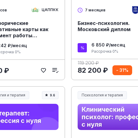
ЦАППКК
асов
7 месяцев
орические
Бизнес-психология.
ативные карты как
Московский диплом
мент работы
ога»
6 850 ₽/месяц
242 ₽/месяц
Рассрочка 0%
ссрочка 0%
119 200 ₽
82 200 ₽
0 ₽
- 31%
гия и терапия
Психология и терапия
9.6