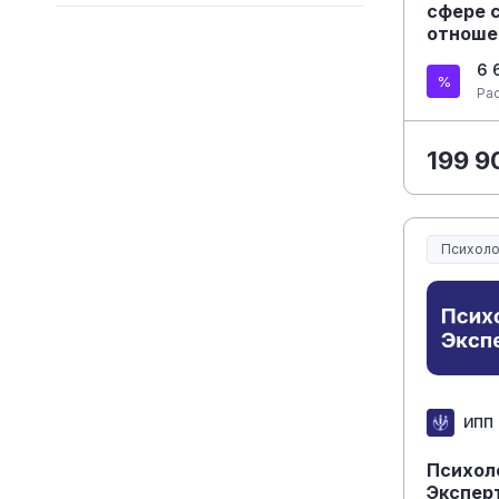
сфере 
отноше
6 
Ра
199 9
Психоло
ИПП
Психол
Экспер