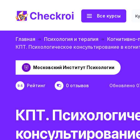
Все курсы
К
Главная
Психология и терапия
Когнитивно-
КПТ. Психологическое консультирование в когн
Московский Институт Психологии
Рейтинг
0 отзывов
Обновлено 0
9.6
КПТ. Психологич
консультирование