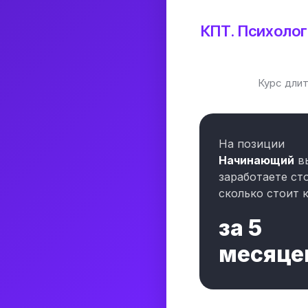
КПТ. Психолог
Курс дли
На позиции
Начинающий
в
заработаете ст
сколько стоит к
за
5
месяце