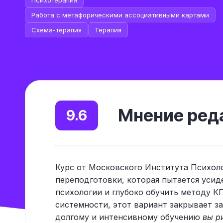
Психотерапия
Работа с метафорическими ассоциативными картами
Схема-терапия
Терапия
Мнение реда
9.6
Курс от Московского Института Психол
переподготовки, которая пытается усиде
психологии и глубоко обучить методу К
системности, этот вариант закрывает за
долгому и интенсивному обучению
вы р