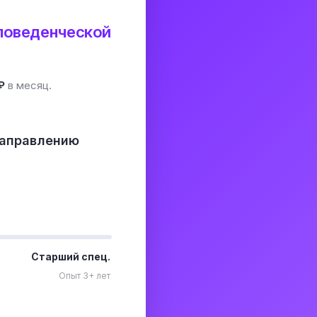
-поведенческой
₽
в месяц.
направлению
Старший спец.
Опыт 3+ лет