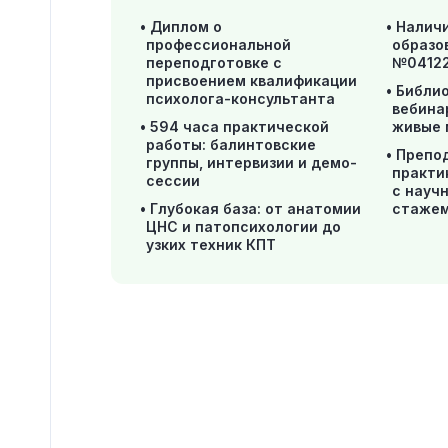
Диплом о
Налич
профессиональной
образо
переподготовке с
№04122
присвоением квалификации
Библио
психолога-консультанта
вебина
594 часа практической
живые 
работы: балинтовские
Препо
группы, интервизии и демо-
практи
сессии
с науч
Глубокая база: от анатомии
стажем
ЦНС и патопсихологии до
узких техник КПТ