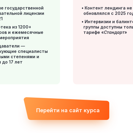
ие государственной
Контент лендинга не
вательной лицензии
обновлялся с 2025 го
1
Интервизии и балинт
тека из 1200+
группы доступны толь
ров и ежемесячные
тарифе «
Стандарт
»
мероприятия
даватели —
кующие специалисты
ными степенями и
 до 17 лет
Перейти на сайт курса