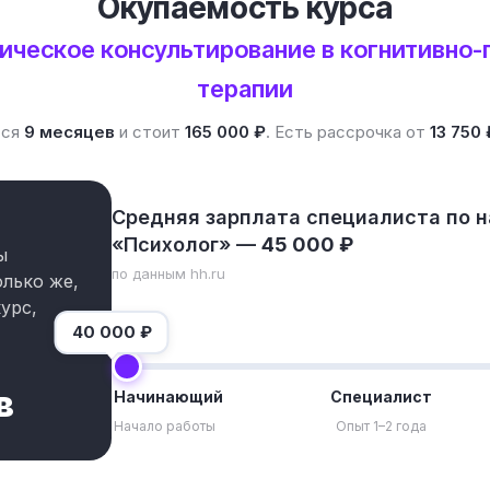
Окупаемость курса
ическое консультирование в когнитивно
терапии
тся
9 месяцев
и стоит
165 000 ₽
. Есть рассрочка от
13 750 
Средняя зарплата специалиста по 
«Психолог» —
45 000 ₽
ы
по данным hh.ru
олько же,
урс,
40 000
₽
в
Начинающий
Специалист
Начало работы
Опыт 1–2 года