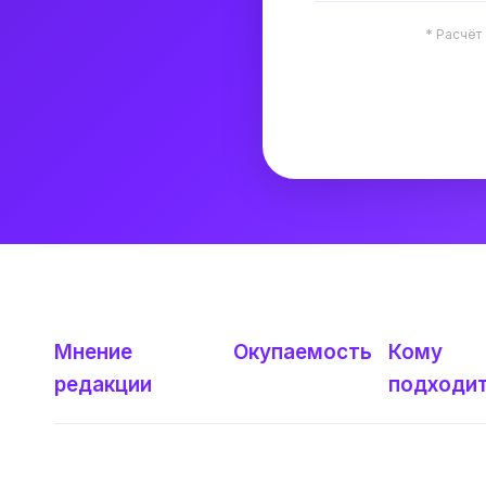
* Расчёт
Мнение
Окупаемость
Кому
редакции
подходи