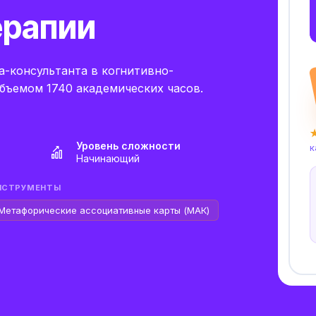
ерапии
а-консультанта в когнитивно-
бъемом 1740 академических часов.
★
Уровень сложности
к
Начинающий
НСТРУМЕНТЫ
Метафорические ассоциативные карты (МАК)