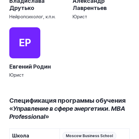
Владислава
Александр
Друтько
Лаврентьев
Нейропсихолог, к.п.н.
Юрист
ЕР
Евгений Родин
Юрист
Спецификация программы обучения
«
Управление в сфере энергетики. MBA
Professional
»
Школа
Moscow Business School