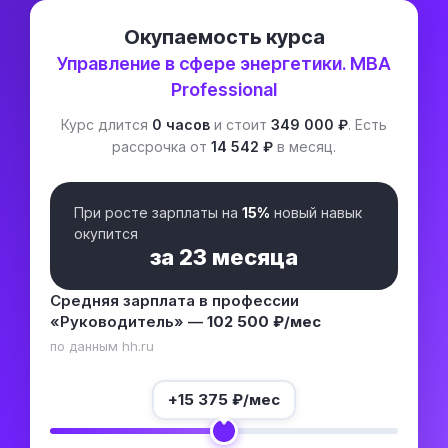
Окупаемость курса
Управление в сфере энергетики. MBA
Professional
Курс длится
0 часов
и стоит
349 000 ₽
. Есть
рассрочка от
14 542 ₽
в месяц.
При росте зарплаты на
15%
новый навык
окупится
за
23 месяца
Средняя зарплата в профессии
«Руководитель» —
102 500 ₽/мес
по данным hh.ru
+
15 375
₽/мес