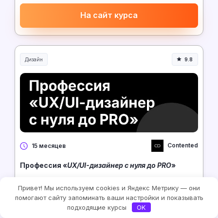
На сайт курса
Дизайн
9.8
Contented
15 месяцев
Профессия «
UX/UI-дизайнер с нуля до PRO
»
4 989 ₽/месяц
Привет! Мы используем cookies и Яндекс Метрику — они
Рассрочка 0%
помогают сайту запоминать ваши настройки и показывать
подходящие курсы
OK
359 208 ₽