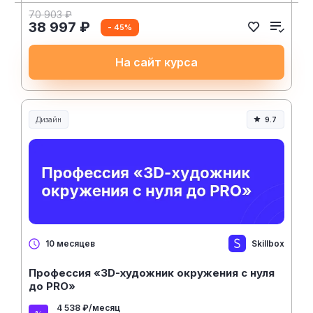
70 903 ₽
38 997 ₽
- 45%
На сайт курса
Дизайн
9.7
Skillbox
10 месяцев
Профессия «3D-художник окружения с нуля
до PRO»
4 538 ₽/месяц