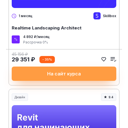
Skillbox
1 месяц
Realtime Landscaping Architect
4 892 ₽/месяц
Рассрочка 0%
45 156 ₽
29 351 ₽
- 35%
На сайт курса
Дизайн
9.4