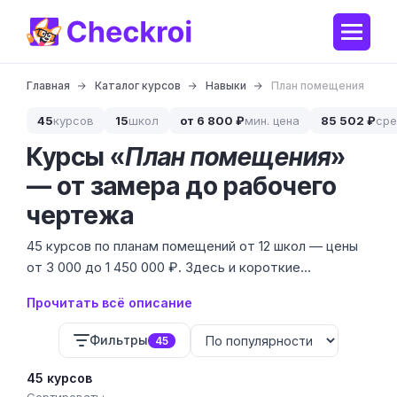
Главная
Каталог курсов
Навыки
План помещения
45
курсов
15
школ
от 6 800 ₽
мин. цена
85 502 ₽
сре
Курсы «
План помещения
»
— от замера до рабочего
чертежа
45 курсов по планам помещений от 12 школ — цены
от 3 000 до 1 450 000 ₽. Здесь и короткие
интенсивы для тех, кто хочет начертить план под
Прочитать всё описание
ремонт, и полноценные программы для
профессионального проектирования.
Фильтры
45
45 курсов