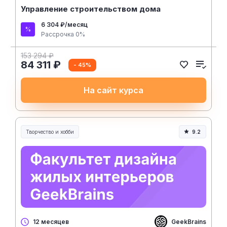
Управление строительством дома
6 304 ₽/месяц
Рассрочка 0%
153 294 ₽
84 311 ₽
- 45%
На сайт курса
Творчество и хобби
9.2
Творчество, контент и хобби
GeekBrains
12 месяцев