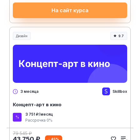
На сайт курса
Дизайн
9.7
Skillbox
3 месяца
Концепт-арт в кино
3 751 ₽/месяц
Рассрочка 0%
79 545 ₽
43 750 ₽
- 45%