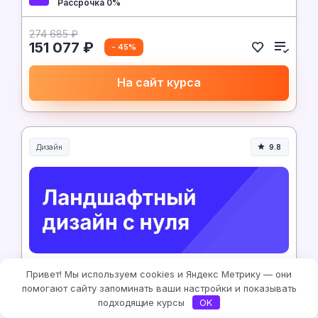
Рассрочка 0%
274 685 ₽
151 077 ₽
- 45%
На сайт курса
Дизайн
9.8
Skillbox
4 месяца
Привет! Мы используем cookies и Яндекс Метрику — они
помогают сайту запоминать ваши настройки и показывать
Ландшафтный дизайн с нуля
подходящие курсы
OK