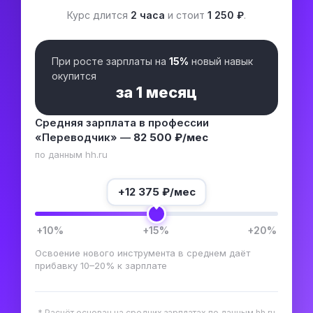
Курс длится
2 часа
и стоит
1 250 ₽
.
При росте зарплаты на
15%
новый навык
окупится
за
1 месяц
Средняя зарплата в профессии
«Переводчик» —
82 500 ₽/мес
по данным hh.ru
+
12 375
₽/мес
+10%
+15%
+20%
Освоение нового инструмента в среднем даёт
прибавку 10–20% к зарплате
* Расчёт основан на средних зарплатах по данным hh.ru