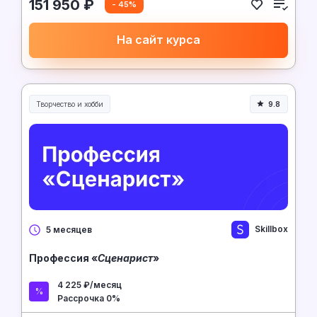
151 950 ₽
- 45%
На сайт курса
Творчество и хобби
9.8
Творчество, контент и хобби
Skillbox
5 месяцев
Профессия «
Сценарист
»
4 225 ₽/месяц
Рассрочка 0%