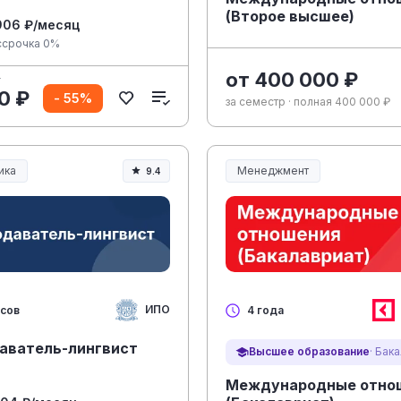
(Второе высшее)
906 ₽/месяц
ссрочка 0%
от 400 000 ₽
₽
0 ₽
- 55%
за семестр · полная 400 000 ₽
ика
Менеджмент
9.4
ание и педагогика
Менеджмент и управление
ИПО
асов
4 года
аватель-лингвист
Высшее образование
· Бак
Международные отно