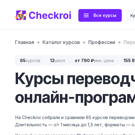
Все курсы
К
Главная
Каталог курсов
Профессии
Пер
65
курсов
12
школ
от 790 ₽
мин. цена
155 
Курсы переводч
онлайн-програ
На Checkroi собрали и сравнили 65 курсов переводчик
Длительность — от 1 месяца до 1,5 лет, форматы — с