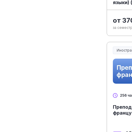
языки) 
от 37
за семестр
Иностра
256 ч
Препод
францу