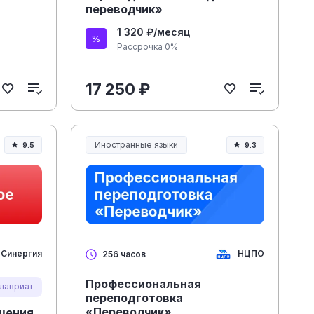
переводчик»
1 320 ₽/месяц
Рассрочка 0%
17 250 ₽
Иностранные языки
9.5
9.3
Синергия
НЦПО
256 часов
Профессиональная
алавриат
переподготовка
«Переводчик»
шения