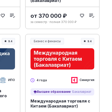
(Бакалавриат)
от 370 000 ₽
за семестр · полная 370 000 ₽
Бизнес и финансы
9.4
9.4
ИПО
Синергия
4 года
а
Высшее образование
· Бакалавриат
ого
Международная торговля с
Китаем (Бакалавриат)