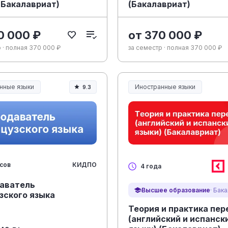
(Бакалавриат)
(Бакалавриат)
0 000 ₽
от 370 000 ₽
 · полная 370 000 ₽
за семестр · полная 370 000 ₽
нные языки
Иностранные языки
9.3
КИДПО
асов
4 года
аватель
Высшее образование
· Бак
зского языка
Теория и практика пе
(английский и испанск