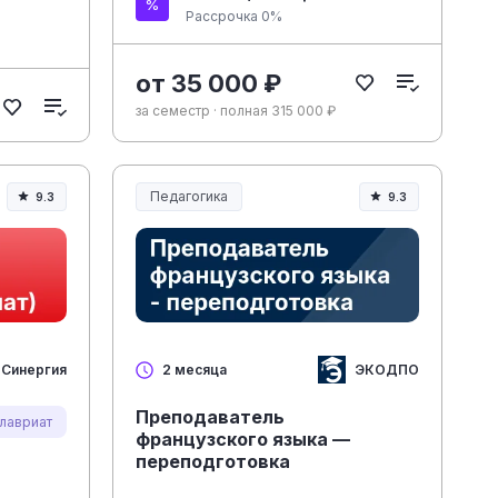
Рассрочка 0%
от 35 000 ₽
за семестр · полная 315 000 ₽
Педагогика
9.3
9.3
Образование и педагогика
Синергия
ЭКОДПО
2 месяца
Преподаватель
алавриат
французского языка —
переподготовка