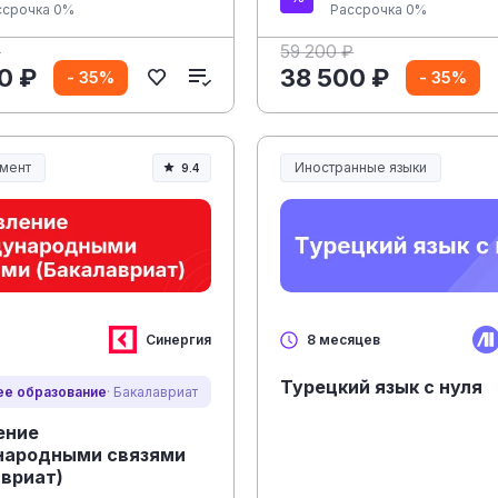
ссрочка 0%
Рассрочка 0%
₽
59 200 ₽
0 ₽
38 500 ₽
- 35%
- 35%
мент
Иностранные языки
9.4
ент и управление
Синергия
8 месяцев
Турецкий язык с нуля
е образование
· Бакалавриат
ение
ародными связями
авриат)