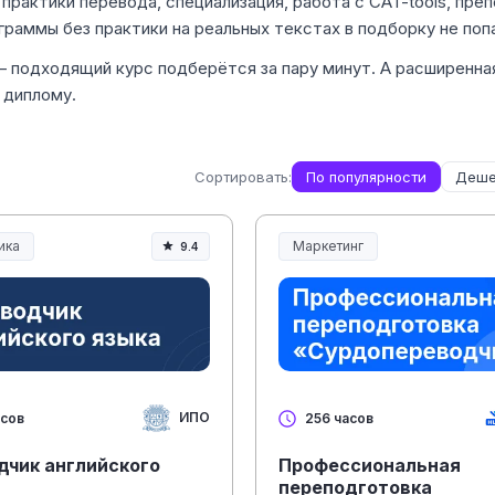
практики перевода, специализация, работа с CAT-tools, пре
граммы без практики на реальных текстах в подборку не поп
— подходящий курс подберётся за пару минут. А расширенна
 диплому.
Сортировать:
По популярности
Деше
ика
Маркетинг
9.4
ание и педагогика
ИПО
асов
256 часов
дчик английского
Профессиональная
переподготовка