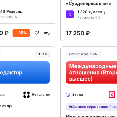
«Сурдопереводчик»
646 ₽/месяц
1 320 ₽/месяц
ссрочка 0%
Рассрочка 0%
₽
0 ₽
17 250 ₽
- 35%
Бизнес и финансы
9.6
Нетология
яца
4 года
актор
Высшее образование
· Бак
Международные отно