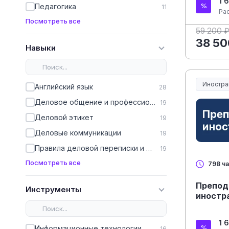
1 
Педагогика
11
Ра
Посмотреть все
59 200 
38 50
Навыки
Иностра
Английский язык
28
Деловое общение и профессиональная этика
19
Деловой этикет
19
Деловые коммуникации
19
Правила деловой переписки и делового общения
19
Посмотреть все
798 ч
Препод
Инструменты
иностр
1 
Информационные технологии
16