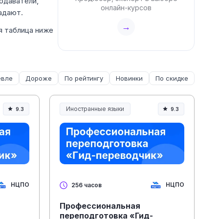
подаватели,
онлайн-курсов
адают.
→
я таблица ниже
вле
Дороже
По рейтингу
Новинки
По скидке
Иностранные языки
9.3
9.3
НЦПО
НЦПО
256 часов
Профессиональная
переподготовка «Гид-