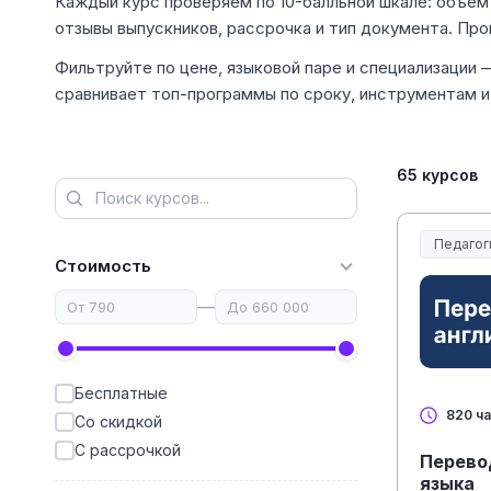
Каждый курс проверяем по 10-балльной шкале: объём 
отзывы выпускников, рассрочка и тип документа. Про
Фильтруйте по цене, языковой паре и специализации 
сравнивает топ-программы по сроку, инструментам и
65 курсов
Педагог
Образов
Стоимость
—
Бесплатные
820 ч
Со скидкой
С рассрочкой
Перево
языка