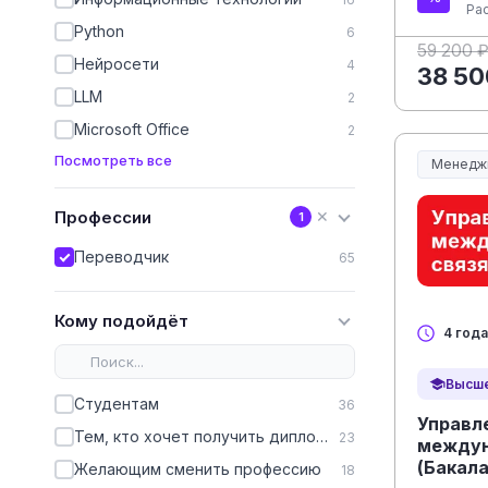
Ра
Python
6
59 200 
Нейросети
4
38 50
LLM
2
Microsoft Office
2
Посмотреть все
Менедж
Менеджм
Профессии
✕
1
Переводчик
65
Кому подойдёт
4 года
Высше
Студентам
36
Управл
Тем, кто хочет получить диплом, чтобы работать официально
23
междун
(Бакал
Желающим сменить профессию
18