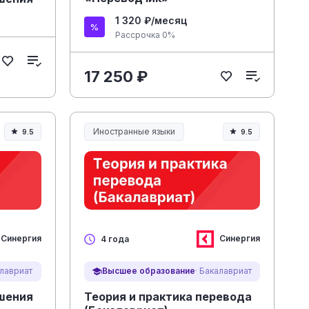
1 320 ₽/месяц
Рассрочка 0%
17 250 ₽
Иностранные языки
9.5
9.5
Синергия
Синергия
4 года
алавриат
Высшее образование
· Бакалавриат
шения
Теория и практика перевода