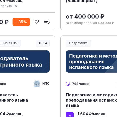
(Бакалавриат)
604 ₽/месяц
ссрочка 0%
от 400 000 ₽
₽
0 ₽
- 35%
за семестр · полная 400 000 ₽
нные языки
Педагогика
9.4
Образование и педагогика
ИПО
асов
798 часов
аватель
Педагогика и методик
анного языка
преподавания испанск
языка
604 ₽/месяц
1 604 ₽/месяц