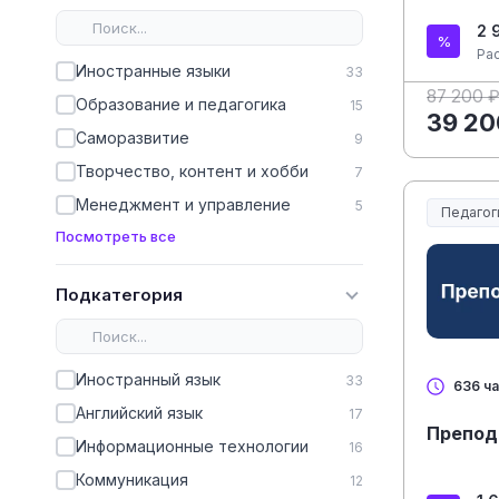
2 
Ра
Иностранные языки
33
87 200 
Образование и педагогика
15
39 20
Саморазвитие
9
Творчество, контент и хобби
7
Менеджмент и управление
5
Педагог
Образов
Посмотреть все
Подкатегория
Иностранный язык
33
636 ч
Английский язык
17
Препод
Информационные технологии
16
Коммуникация
12