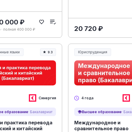
0 000 ₽
20 720 ₽
 · полная 400 000 ₽
нные языки
Юриспруденция
9.3
Юриспруденция и право
Синергия
4 года
е образование
· Бакалавриат
Высшее образование
· Бак
 и практика перевода
Международное и
ский и китайский
сравнительное право