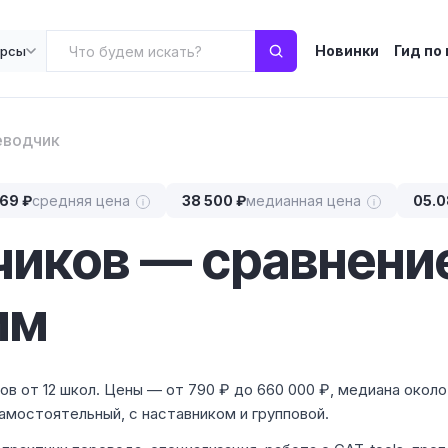
Новинки
Гид по
урсы
еводчик
869 ₽
средняя цена
38 500 ₽
медианная цена
05.0
иков — сравнени
мм
ов от 12 школ. Цены — от 790 ₽ до 660 000 ₽, медиана около
амостоятельный, с наставником и групповой.