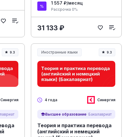
1 557 ₽/месяц
Рассрочка 0%
31 133 ₽
Иностранные языки
9.3
9.3
Синергия
Синергия
4 года
алавриат
Высшее образование
· Бакалавриат
ревода
Теория и практика перевода
ий
(английский и немецкий