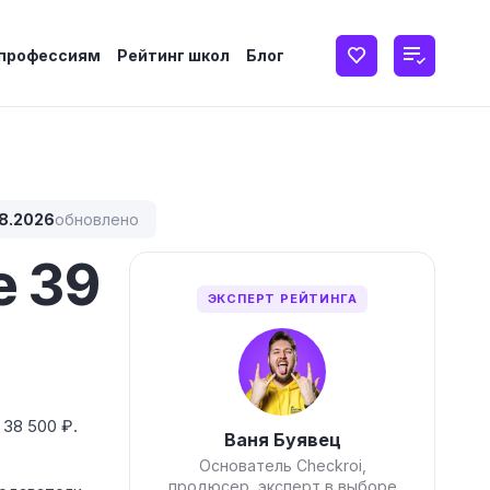
 профессиям
Рейтинг школ
Блог
8.2026
обновлено
е 39
ЭКСПЕРТ РЕЙТИНГА
 38 500 ₽.
Ваня Буявец
Основатель Checkroi,
продюсер, эксперт в выборе