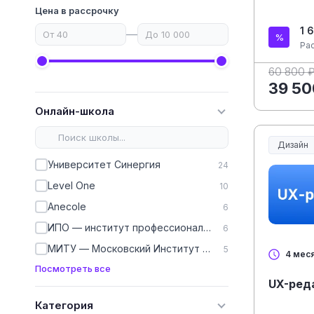
Цена в рассрочку
1 
—
Ра
60 800 
39 50
Онлайн-школа
Дизайн
Университет Синергия
24
Level One
10
Anecole
6
ИПО — институт профессионального образования
6
МИТУ — Московский Институт Технологий и Управления
5
4 мес
Посмотреть все
UX-ред
Категория