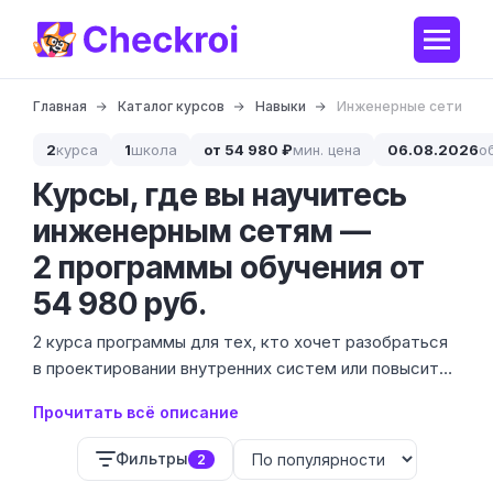
Главная
Каталог курсов
Навыки
Инженерные сети
2
курса
1
школа
от 54 980 ₽
мин. цена
06.08.2026
о
Курсы, где вы научитесь
инженерным сетям —
2 программы обучения от
54 980 руб.
2 курса программы для тех, кто хочет разобраться
в проектировании внутренних систем или повысить
квалификацию. Стоимость обучения составляет
Прочитать всё описание
54 980 ₽. Это узкоспециализированное направление,
где важна точность расчетов и знание актуальных
Фильтры
2
нормативов.