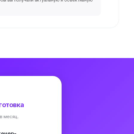
готовка
в месяц.
женер-