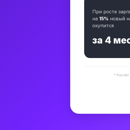
При росте зарп
на
15%
новый н
окупится
за
4 ме
* Расчёт