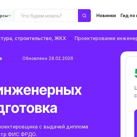
Новинки
Гид по
урсы
тура, строительство, ЖКХ
Проектирование инжене
в
Обновлено 28.02.2026
 инженерных
с
дготовка
роектировщика с выдачей диплома
естр ФИС ФРДО.