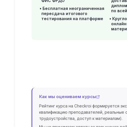
ФИС ФРДО
достав
диплом
Бесплатная неограниченная
по все
пересдача итогового
тестирования на платформе
Кругло
онлайн
матери
Как мы оцениваем курсы
Рейтинг курса на Checkroi формируется эк
квалификацию преподавателей, реальные о
трудоустройства, доступ к материалам).
Мы не принимаем оплату за повышение рей