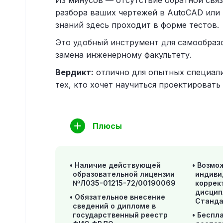
Из минусов — отсутствие обратной связ
разбора ваших чертежей в AutoCAD или 
знаний здесь проходит в форме тестов.
Это удобный инструмент для самообразо
замена инженерному факультету.
Вердикт:
отлично для опытных специали
тех, кто хочет научиться проектировать 
Плюсы
Наличие действующей
Возмо
образовательной лицензии
индиви
№Л035-01215-72/00190069
коррек
дисцип
Обязательное внесение
Станда
сведений о дипломе в
государственный реестр
Беспл