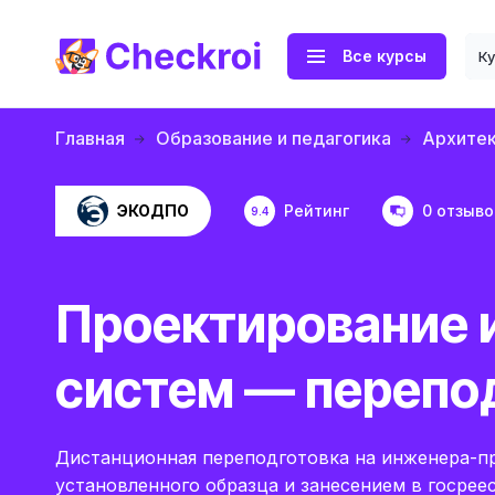
Все курсы
К
Главная
Образование и педагогика
Архитек
ЭКОДПО
Рейтинг
0 отзыво
9.4
Проектирование
систем — перепо
Дистанционная переподготовка на инженера-п
установленного образца и занесением в госре