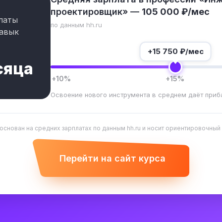
проектировщик» —
105 000 ₽/мес
латы
по данным hh.ru
авык
+
15 750
₽/мес
сяца
+10%
+15%
Освоение нового инструмента в среднем даёт приб
 основан на средних зарплатах по данным hh.ru и носит ориентировочный
Перейти на сайт курса