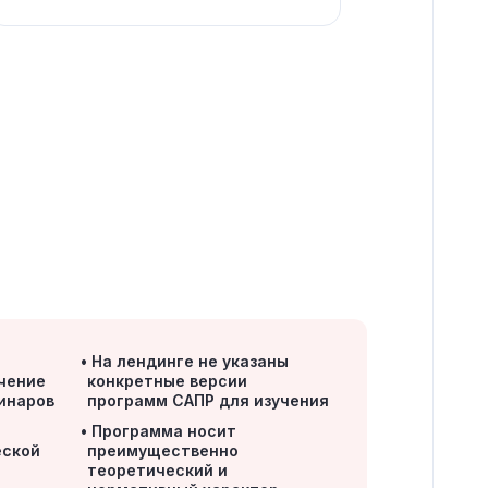
На лендинге не указаны
чение
конкретные версии
бинаров
программ САПР для изучения
Программа носит
еской
преимущественно
теоретический и