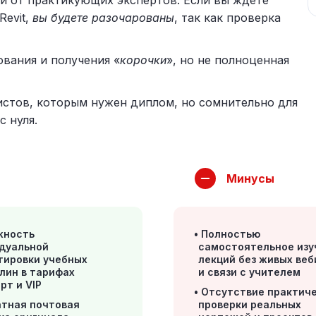
и от практикующих экспертов. Если вы ждете
Revit,
вы будете разочарованы
, так как проверка
вания и получения «
корочки
», но не полноценная
стов, которым нужен диплом, но сомнительно для
с нуля.
Минусы
жность
Полностью
дуальной
самостоятельное изу
тировки учебных
лекций без живых ве
лин в тарифах
и связи с учителем
рт и VIP
Отсутствие практич
атная почтовая
проверки реальных