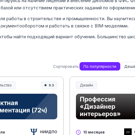
нтируясь на наличие лицензий и внесение дипломов в ФИС 
 базой или отсутствием практических заданий по оформлен
ля работы в строительстве и промышленности. Вы научитес
документооборотом и работать в связке с BIM-моделями.
чтобы найти подходящий вариант обучения. Большинство шк
Сортировать:
По популярности
Деше
льство
Дизайн
9.3
льство и инженерия
НИИДПО
ели
10 месяцев