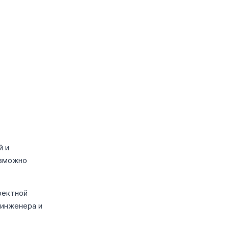
й и
озможно
оектной
 инженера и