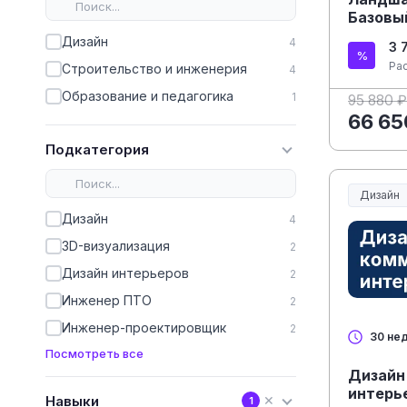
Базовый
Дизайн
4
3 
Ра
Строительство и инженерия
4
Образование и педагогика
1
95 880 ₽
66 65
Подкатегория
Дизайн
Дизайн
4
3D-визуализация
2
Дизайн интерьеров
2
Инженер ПТО
2
Инженер-проектировщик
2
30 не
Посмотреть все
Дизайн
интерь
Навыки
✕
1