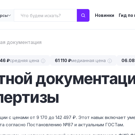
Новинки
Гид по
урсы
ая документация
46 ₽
средняя цена
61 110 ₽
медианная цена
06.08
ктной документац
спертизы
ии с ценами от 9 170 до 142 497 ₽. Этот навык включает ум
кта согласно Постановлению №87 и актуальным ГОСТам.