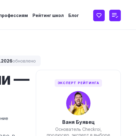
 профессиям
Рейтинг школ
Блог
.2026
обновлено
ии —
ЭКСПЕРТ РЕЙТИНГА
ение
Ваня Буявец
Основатель Checkroi,
продюсер, эксперт в выборе