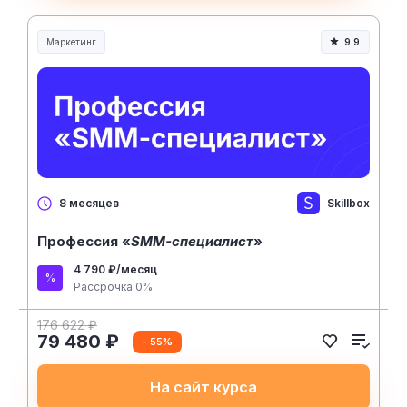
Маркетинг
9.9
Skillbox
8 месяцев
Профессия «
SMM-специалист
»
4 790 ₽/месяц
Рассрочка 0%
176 622 ₽
79 480 ₽
- 55%
На сайт курса