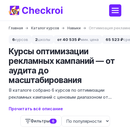
Главная
Каталог курсов
Навыки
Оптимизация рекламн
6
курсов
2
школы
от 40 535 ₽
мин. цена
65 523 ₽
сре
Курсы оптимизации
рекламных кампаний — от
аудита до
масштабирования
В каталоге собрано 6 курсов по оптимизации
рекламных кампаний с ценовым диапазоном от
бесплатных материалов до программ стоимостью
Прочитать всё описание
104 500 ₽. Оптимизация — это не просто запуск
объявлений, а умение снижать стоимость лида
Фильтры
6
(CPA) и повышать окупаемость маркетинговых