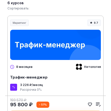
инвестиций (ROMI) через аналитику.
6 курсов
Сортировать:
Маркетинг
9.7
Нетология
8 месяцев
Трафик-менеджер
3 226 ₽/месяц
Рассрочка 0%
193 570 ₽
95 800 ₽
- 51%