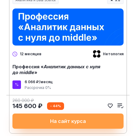
Аналитика и Data Science
9.8
Нетология
12 месяцев
Профессия «
Аналитик данных с нуля
до middle
»
6 066 ₽/месяц
Рассрочка 0%
260 000 ₽
145 600 ₽
- 44%
На сайт курса