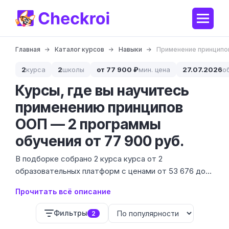
Главная
Каталог курсов
Навыки
Применение принципо
2
курса
2
школы
от 77 900 ₽
мин. цена
27.07.2026
о
Курсы, где вы научитесь
применению принципов
ООП — 2 программы
обучения от 77 900 руб.
В подборке собрано 2 курса курса от 2
образовательных платформ с ценами от 53 676 до
174 536 ₽. Применение принципов ООП — это не
Прочитать всё описание
просто знание определений, а умение строить
гибкую архитектуру, которую не придется
Фильтры
2
переписывать через месяц.