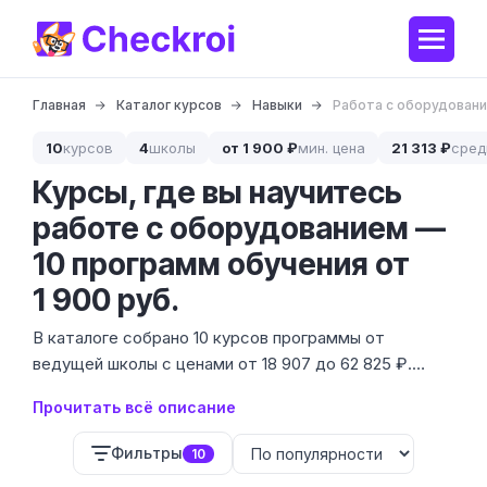
Главная
Каталог курсов
Навыки
Работа с оборудован
10
курсов
4
школы
от 1 900 ₽
мин. цена
21 313 ₽
сред
Курсы, где вы научитесь
работе с оборудованием —
10 программ обучения от
1 900 руб.
В каталоге собрано 10 курсов программы от
ведущей школы с ценами от 18 907 до 62 825 ₽.
Работа с оборудованием — это база для инженеров,
Прочитать всё описание
наладчиков и операторов производственных линий,
где цена ошибки слишком высока.
Фильтры
10