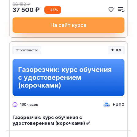
68 182 ₽
37 500 ₽
- 45%
На сайт курса
Строительство
8.9
Строительство и инженерия
НЦПО
160 часов
Газорезчик: курс обучения с
удостоверением (корочками) ✅