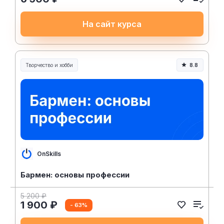
На сайт курса
Творчество и хобби
8.8
Творчество, контент и хобби
OnSkills
Бармен: основы профессии
5 200 ₽
1 900 ₽
- 63%