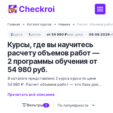
Главная
Каталог курсов
Навыки
Расчет объемов рабо
2
курса
1
школа
от 54 980 ₽
мин. цена
06.08.2026
о
Курсы, где вы научитесь
расчету объемов работ —
2 программы обучения от
54 980 руб.
В каталоге представлено 2 курса курса по цене
54 980 ₽. Расчет объемов работ — это база для
любого строительного проекта, без которой
Прочитать всё описание
невозможно составить точную смету или заказать
материалы без остатков.
Фильтры
2