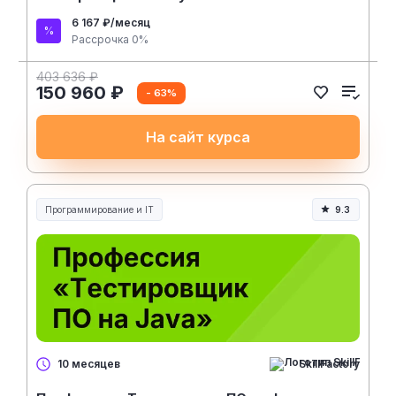
6 167 ₽/месяц
Рассрочка 0%
403 636 ₽
150 960 ₽
- 63%
На сайт курса
Программирование и IT
9.3
SkillFactory
10 месяцев