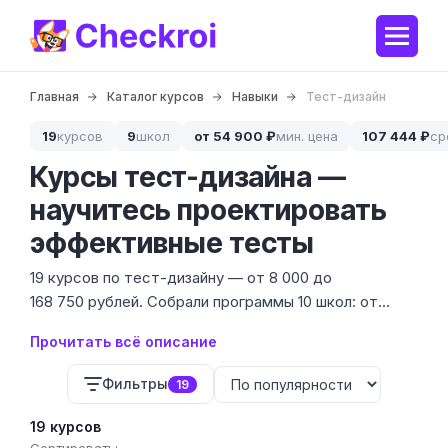
Главная
Каталог курсов
Навыки
Тест-дизайн
19
курсов
9
школ
от 54 900 ₽
мин. цена
107 444 ₽
ср
Курсы тест-дизайна —
научитесь проектировать
эффективные тесты
19 курсов по тест-дизайну — от 8 000 до
168 750 рублей. Собрали программы 10 школ: от
коротких интенсивов по конкретным техникам до
Прочитать всё описание
углублённых модулей в составе QA-программ.
Фильтры
19
19 курсов