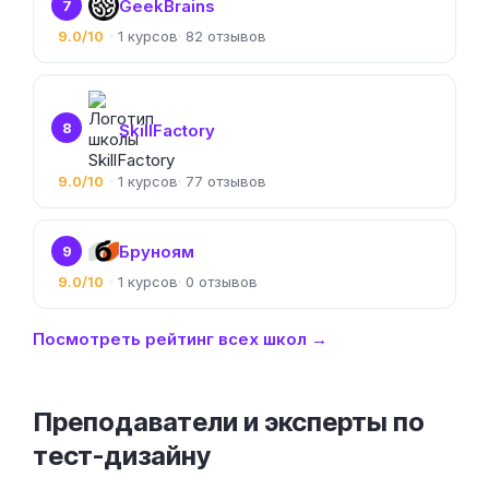
GeekBrains
7
9.0/10
1
82
8
SkillFactory
9.0/10
1
77
Бруноям
9
9.0/10
1
0
Посмотреть рейтинг всех школ →
Преподаватели и эксперты по
тест-дизайну