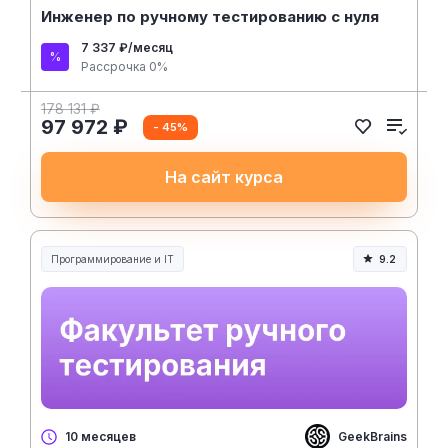
Инженер по ручному тестированию с нуля
7 337 ₽/месяц
Рассрочка 0%
178 131 ₽
97 972 ₽
- 45%
На сайт курса
Программирование и IT
9.2
GeekBrains
10 месяцев