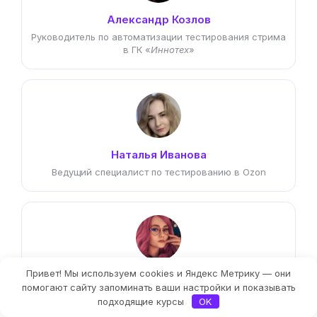
Александр Козлов
Руководитель по автоматизации тестирования стрима
в ГК «
Иннотех
»
Наталья Иванова
Ведущий специалист по тестированию в Ozon
Привет! Мы используем cookies и Яндекс Метрику — они
Елизавета Якушева
Фильтры
помогают сайту запоминать ваши настройки и показывать
Data QA engineer в «
Самокате
»
подходящие курсы
OK