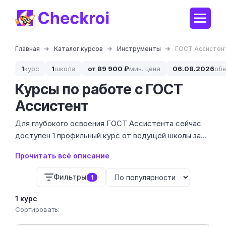
Главная
Каталог курсов
Инструменты
ГОСТ Ассистен
1
курс
1
школа
от 89 900 ₽
мин. цена
06.08.2026
об
Курсы по работе с ГОСТ
Ассистент
Для глубокого освоения ГОСТ Ассистента сейчас
доступен 1 профильный курс от ведущей школы за
61 700 ₽. Этот инструмент — спасение для тех, кто
Прочитать всё описание
устал вручную проверять отступы, шрифты и
структуру пояснительных записок. Мы изучили
Фильтры
1
программу, чтобы убедиться: обучение покрывает
не только базовые функции, но и сложные сценарии
1 курс
настройки шаблонов под специфические требования
Сортировать:
предприятия.