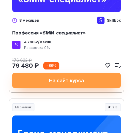
Skillbox
8 месяцев
Профессия «
SMM-специалист
»
4 790 ₽/месяц
Рассрочка 0%
176 622 ₽
79 480 ₽
- 55%
На сайт курса
Маркетинг
9.8