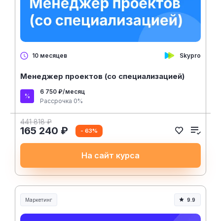
Skypro
10 месяцев
Менеджер проектов (со специализацией)
6 750 ₽/месяц
Рассрочка 0%
441 818 ₽
165 240 ₽
- 63%
На сайт курса
Маркетинг
9.9