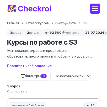
Главная
Каталог курсов
Инструменты
S3
3
курса
2
школы
от 62 500 ₽
мин. цена
26.07.2026
о
Курсы по работе с S3
Мы проанализировали предложения
образовательного рынка и отобрали 3 курса от
ведущей школы, ориентированные на глубокое
Прочитать всё описание
освоение S3. Стоимость обучения варьируется от
103 700 до 129 000 ₽, что соответствует уровню
Фильтры
3
подготовки серьезных IT-специалистов. S3 — это
стандарт индустрии для хранения объектов, без
3 курса
которого не обходится ни один современный
Сортировать:
высоконагруженный проект.
Аналитика и Data Science
9.2