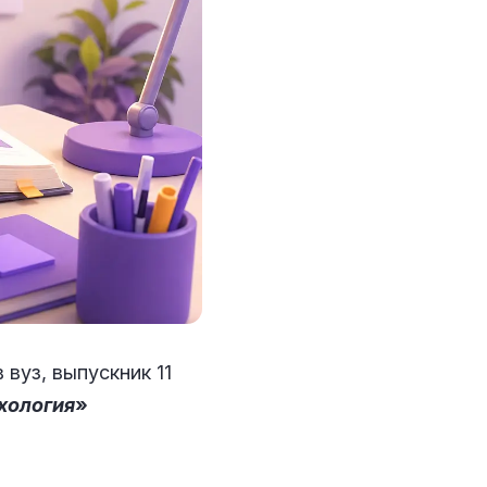
вуз, выпускник 11
хология
»