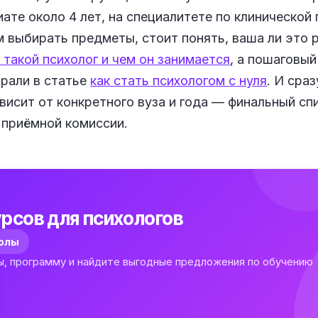
иате около 4 лет, на специалитете по клинической
м выбирать предметы, стоит понять, ваша ли это 
 такой психолог и чем он занимается
, а пошаговы
рали в статье
как стать психологом с нуля
. И сра
висит от конкретного вуза и года — финальный сп
 приёмной комиссии.
рсов для психологов
колы
ы, программу и найдите выгодные предложения по обучению