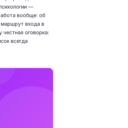
 психологии —
работа вообще: об
й маршрут входа в
зу честная оговорка:
исок всегда