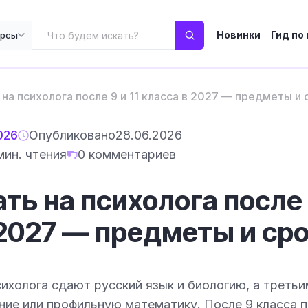
Новинки
Гид по
урсы
 на психолога после 9 и 11 класса в 2027 — предметы и 
026
Опубликовано
28.06.2026
мин. чтения
0 комментариев
ть на психолога после 9
 2027 — предметы и ср
психолога сдают русский язык и биологию, а треть
ие или профильную математику. После 9 класса п