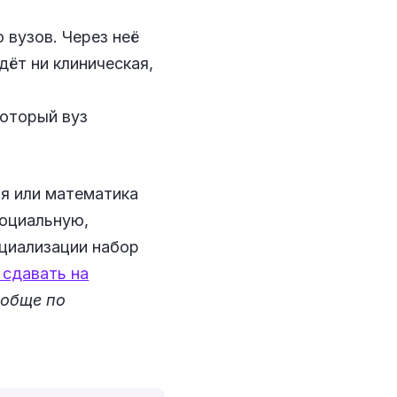
вузов. Через неё
дёт ни клиническая,
оторый вуз
ия или математика
социальную,
ециализации набор
 сдавать на
ообще по