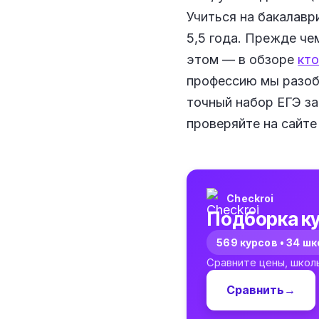
Учиться на бакалавр
5,5 года. Прежде че
этом — в обзоре
кто
профессию мы разоб
точный набор ЕГЭ за
проверяйте на сайте
Checkroi
Подборка ку
569 курсов • 34 ш
Сравните цены, школ
Сравнить
→