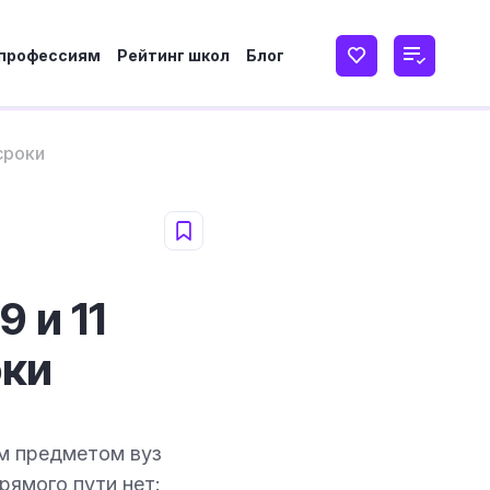
 профессиям
Рейтинг школ
Блог
сроки
 и 11
оки
им предметом вуз
рямого пути нет: