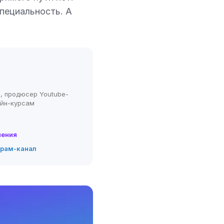
специальность. А
, продюсер Youtube-
айн-курсам
нения
грам-канал