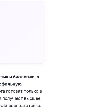
зык и биологию, а
рофильную
га готовят только в
м получают высшее.
профпереподготовка.