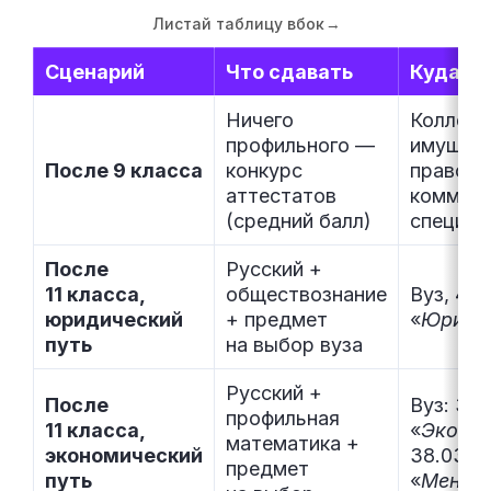
Листай таблицу вбок
→
Сценарий
Что сдавать
Куда
Ничего
Колледж
профильного —
имущест
После 9 класса
конкурс
правовы
аттестатов
коммерч
(средний балл)
специал
После
Русский +
11 класса,
обществознание
Вуз, 40.
юридический
+ предмет
«
Юрисп
путь
на выбор вуза
Русский +
После
Вуз: 38.
профильная
11 класса,
«
Эконо
математика +
экономический
38.03.0
предмет
путь
«
Менед