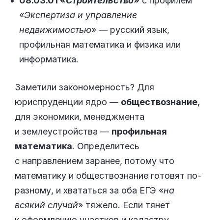
08.03.01 «
Строительство
»
с профилем
«
Экспертиза и управление
недвижимостью
» — русский язык,
профильная математика и физика или
информатика.
Заметили закономерность? Для
юриспруденции ядро —
обществознание
,
для экономики, менеджмента
и землеустройства —
профильная
математика
. Определитесь
с направлением заранее, потому что
математику и обществознание готовят по-
разному, и хвататься за оба ЕГЭ «
на
всякий случай
» тяжело. Если тянет
к оформлению участков и кадастру,