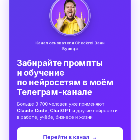
Канал основателя Checkroi Вани
Буявца
Забирайте промпты
и обучение
по нейросетям в моём
Телеграм-канале
Больше 3 700 человек уже применяют
Claude Code
,
ChatGPT
и другие нейросети
в работе, учёбе, бизнесе и жизни
Перейти в канал
→