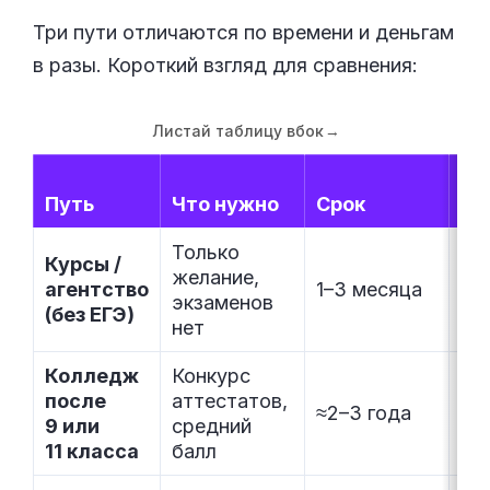
Три пути отличаются по времени и деньгам
в разы. Короткий взгляд для сравнения:
Листай таблицу вбок
→
До
Путь
Что нужно
Срок
на
Только
Се
Курсы /
желание,
ку
агентство
1–3 месяца
экзаменов
за
(без ЕГЭ)
нет
не
Колледж
Конкурс
после
аттестатов,
≈2–3 года
Ди
9 или
средний
11 класса
балл