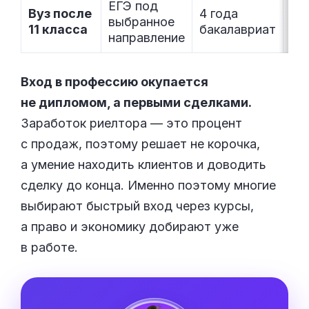
ЕГЭ под
Ди
Вуз после
4 года
выбранное
о 
11 класса
бакалавриат
направление
об
Вход в профессию окупается
не дипломом, а первыми сделками.
Заработок риелтора — это процент
с продаж, поэтому решает не корочка,
а умение находить клиентов и доводить
сделку до конца. Именно поэтому многие
выбирают быстрый вход через курсы,
а право и экономику добирают уже
в работе.