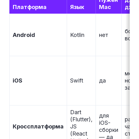
Платформа
Язык
Mac
джу
боль
Android
Kotlin
нет
всег
мень
iOS
Swift
да
но в
зарп
Dart
для
(Flutter),
раст
iOS-
Кроссплатформа
JS
чаще
сборки
(React
стар
— да