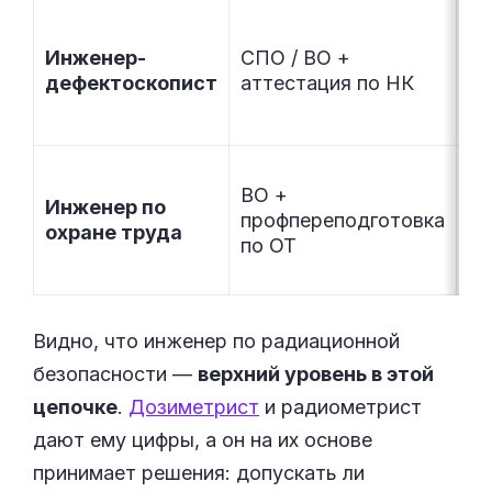
Пр
ме
Инженер-
СПО / ВО +
св
дефектоскопист
аттестация по НК
ис
из
Сл
ВО +
Инженер по
ус
профпереподготовка
охране труда
тр
по ОТ
вр
Видно, что инженер по радиационной
безопасности —
верхний уровень в этой
цепочке
.
Дозиметрист
и радиометрист
дают ему цифры, а он на их основе
принимает решения: допускать ли