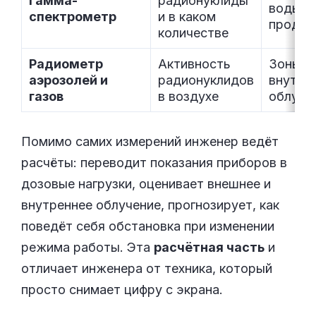
Гамма-
радионуклиды
воды, г
спектрометр
и в каком
продук
количестве
Радиометр
Активность
Зоны с
аэрозолей и
радионуклидов
внутре
газов
в воздухе
облуче
Помимо самих измерений инженер ведёт
расчёты: переводит показания приборов в
дозовые нагрузки, оценивает внешнее и
внутреннее облучение, прогнозирует, как
поведёт себя обстановка при изменении
режима работы. Эта
расчётная часть
и
отличает инженера от техника, который
просто снимает цифру с экрана.