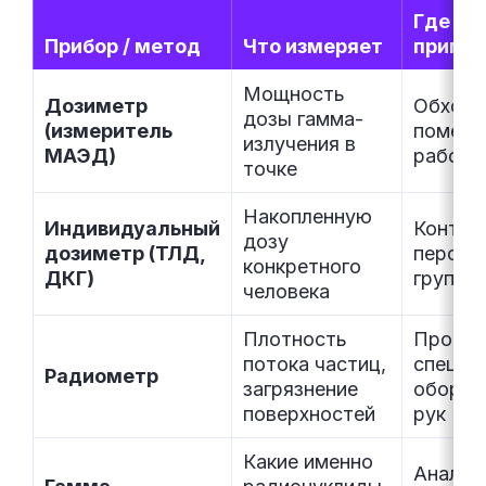
Где
Прибор / метод
Что измеряет
приме
Мощность
Дозиметр
Обход
дозы гамма-
(измеритель
помеще
излучения в
МАЭД)
рабочи
точке
Накопленную
Индивидуальный
Контро
дозу
дозиметр (ТЛД,
персон
конкретного
ДКГ)
групп А
человека
Плотность
Провер
потока частиц,
спецод
Радиометр
загрязнение
оборуд
поверхностей
рук
Какие именно
Анализ