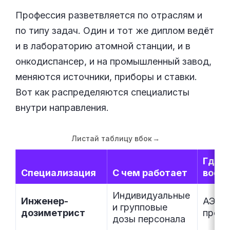
Профессия разветвляется по отраслям и
по типу задач. Один и тот же диплом ведёт
и в лабораторию атомной станции, и в
онкодиспансер, и на промышленный завод,
меняются источники, приборы и ставки.
Вот как распределяются специалисты
внутри направления.
Листай таблицу вбок
→
Где
Специализация
С чем работает
вост
Индивидуальные
Инженер-
АЭС, 
и групповые
дозиметрист
пром
дозы персонала