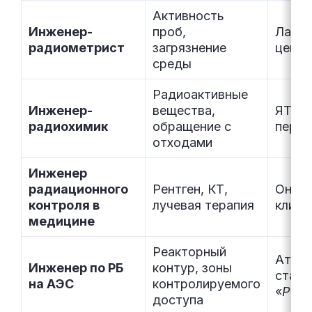
Активность
Инженер-
проб,
Лабор
радиометрист
загрязнение
центр
среды
Радиоактивные
Инженер-
вещества,
ЯТЦ, 
радиохимик
обращение с
перер
отходами
Инженер
радиационного
Рентген, КТ,
Онкод
контроля в
лучевая терапия
клини
медицине
Реакторный
Атом
Инженер по РБ
контур, зоны
станц
на АЭС
контролируемого
«
Рос
доступа