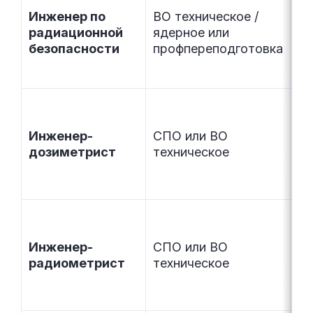
ко
Инженер по
ВО техническое /
но
радиационной
ядерное или
ве
безопасности
профпереподготовка
до
от
П
до
Инженер-
СПО или ВО
из
дозиметрист
техническое
сн
по
пр
Из
ак
Инженер-
СПО или ВО
ур
радиометрист
техническое
за
по
с